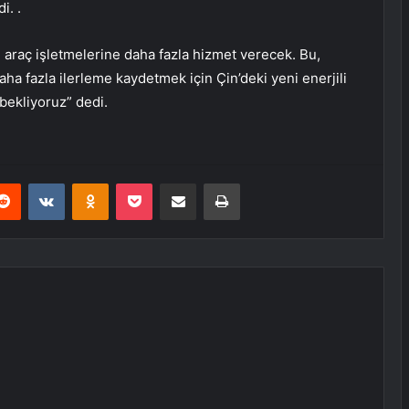
i. .
li araç işletmelerine daha fazla hizmet verecek. Bu,
 Daha fazla ilerleme kaydetmek için Çin’deki yeni enerjili
 bekliyoruz” dedi.
erest
Reddit
VKontakte
Odnoklassniki
Pocket
E-Posta ile paylaş
Yazdır