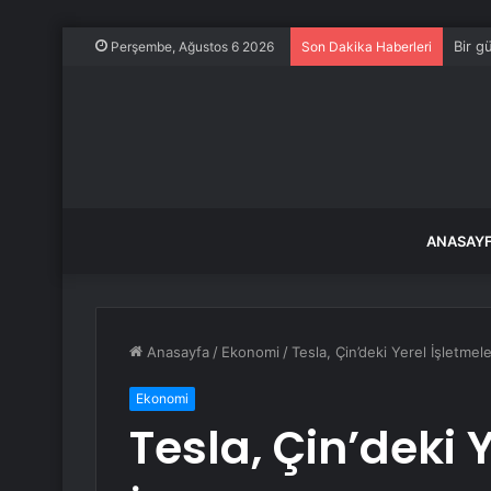
Bir g
Perşembe, Ağustos 6 2026
Son Dakika Haberleri
ANASAY
Anasayfa
/
Ekonomi
/
Tesla, Çin’deki Yerel İşletmeler
Ekonomi
Tesla, Çin’deki 