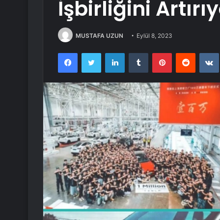
İşbirliğini Artırı
MUSTAFA UZUN
Eylül 8, 2023
Facebook
Twitter
LinkedIn
Tumblr
Pinterest
Reddit