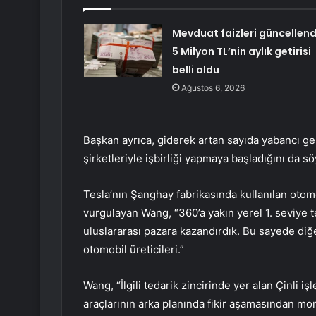
Mevduat faizleri güncellend
5 Milyon TL’nin aylık getirisi
belli oldu
Ağustos 6, 2026
Başkan ayrıca, giderek artan sayıda yabancı ge
şirketleriyle işbirliği yapmaya başladığını da sö
Tesla’nın Şanghay fabrikasında kullanılan otomob
vurgulayan Wang, “360’a yakın yerel 1. seviye t
uluslararası pazara kazandırdık. Bu sayede diğer
otomobil üreticileri.”
Wang, “İlgili tedarik zincirinde yer alan Çinli i
araçlarının arka planında fikir aşamasından mon