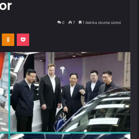
yor
0
7
1 dakika okuma süresi
VKontakte
Odnoklassniki
Pocket