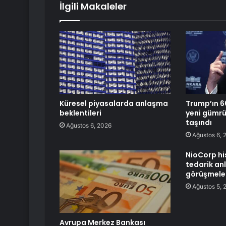
İlgili Makaleler
Küresel piyasalarda anlaşma
Trump’ın 6
beklentileri
yeni gümrük
taşındı
Ağustos 6, 2026
Ağustos 6, 
NioCorp hi
tedarik an
görüşmeler
Ağustos 5, 
Avrupa Merkez Bankası