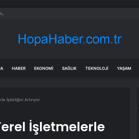
ün bile okula gitmeden bir sağlık raporuyla 17 yıl boyunca maaş aldı
FA
HABER
EKONOMI
SAĞLIK
TEKNOLOJI
YAŞAM
le İşbirliğini Artırıyor
Yerel İşletmelerle