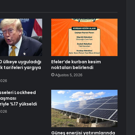
0 ülkeye uyguladığı
Efeler’de kurban kesim
 tarifeleri yargıya
noktaları belirlendi
Ağustos 5, 2026
2026
sseleri Lockheed
laşması
iyle %17 yükseldi
2026
Güneş enerjisi yatırımlarında