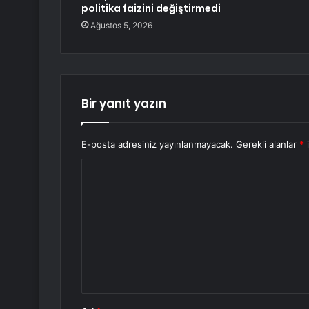
politika faizini değiştirmedi
Ağustos 5, 2026
Bir yanıt yazın
E-posta adresiniz yayınlanmayacak.
Gerekli alanlar
*
i
Y
o
r
u
m
*