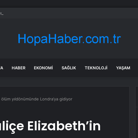
ün bile okula gitmeden bir sağlık raporuyla 17 yıl boyunca maaş aldı
FA
HABER
EKONOMI
SAĞLIK
TEKNOLOJI
YAŞAM
in ölüm yıldönümünde Londra’ya gidiyor
liçe Elizabeth’in