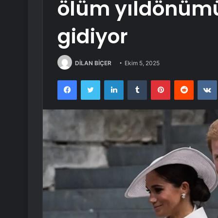
ölüm yıldönüm
gidiyor
DİLAN BİÇER
Ekim 5, 2025
Facebook
Twitter
LinkedIn
Tumblr
Pinterest
Reddit