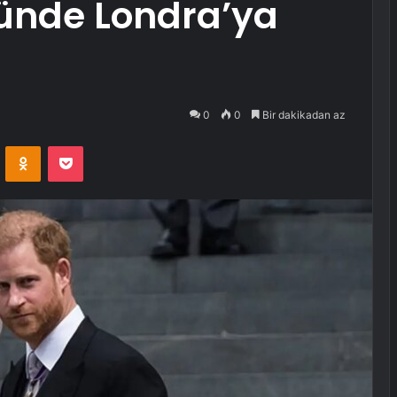
ünde Londra’ya
0
0
Bir dakikadan az
VKontakte
Odnoklassniki
Pocket