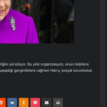
iliğini yürütüyor. Bu yılki organizasyon, onun ödüllere
yle yaşadığı gerginliklere rağmen Harry, sosyal sorumluluk
erest
Reddit
VKontakte
Odnoklassniki
Pocket
E-Posta ile paylaş
Yazdır