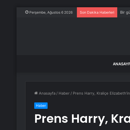
Bir g
Perşembe, Ağustos 6 2026
Son Dakika Haberleri
ANASAY
Anasayfa
/
Haber
/
Prens Harry, Kraliçe Elizabeth’
Haber
Prens Harry, Kra