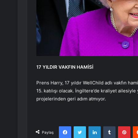
17 YILDIR VAKFIN HAMİSİ
Prens Harry, 17 yıldır WellChild adlı vakfın ham
15. katılışı olacak. İngiltere’de kraliyet ailesi
projelerinden geri adım atmıyor.
Facebook
Twitter
LinkedIn
Tumblr
Pint
Paylaş