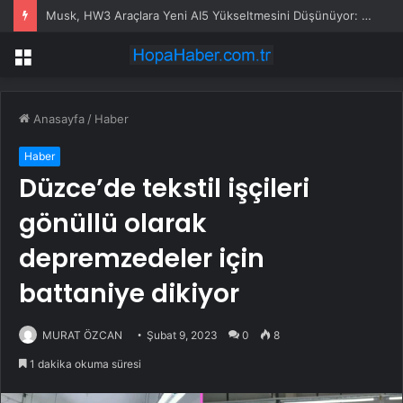
KAYTUR’dan Kayserililere büyük hizmetler
Menü
Anasayfa
/
Haber
Haber
Düzce’de tekstil işçileri
gönüllü olarak
depremzedeler için
battaniye dikiyor
MURAT ÖZCAN
Şubat 9, 2023
0
8
1 dakika okuma süresi