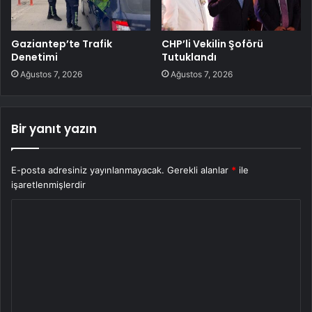
Gaziantep’te Trafik
CHP’li Vekilin Şoförü
Denetimi
Tutuklandı
Ağustos 7, 2026
Ağustos 7, 2026
Bir yanıt yazın
E-posta adresiniz yayınlanmayacak.
Gerekli alanlar
*
ile
işaretlenmişlerdir
Y
o
r
u
m