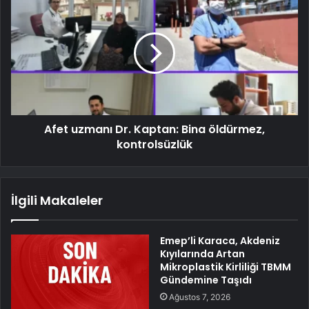
Afet uzmanı Dr. Kaptan: Bina öldürmez,
kontrolsüzlük
İlgili Makaleler
Emep’li Karaca, Akdeniz
Kıyılarında Artan
Mikroplastik Kirliliği TBMM
Gündemine Taşıdı
Ağustos 7, 2026