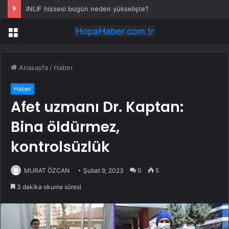
INLIF hissesi bugün neden yükselişte?
Menü
Anasayfa
/
Haber
Haber
Afet uzmanı Dr. Kaptan:
Bina öldürmez,
kontrolsüzlük
MURAT ÖZCAN
Şubat 9, 2023
0
5
3 dakika okuma süresi