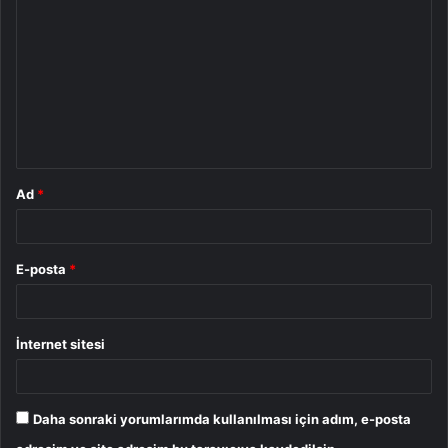
o
r
u
m
*
Ad
*
E-posta
*
İnternet sitesi
Daha sonraki yorumlarımda kullanılması için adım, e-posta