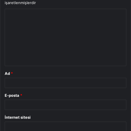
işaretlenmişlerdir
Y
o
r
u
m
*
Ad
*
E-posta
*
İnternet sitesi