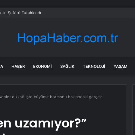
kilin Şoförü Tutuklandı
FA
HABER
EKONOMI
SAĞLIK
TEKNOLOJI
YAŞAM
enler dikkat! İşte büyüme hormonu hakkındaki gerçek
n uzamıyor?”