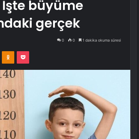
! İşte büyüme
daki gerçek
0
0
1 dakika okuma süresi
VKontakte
Odnoklassniki
Pocket