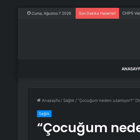
CHP’li Ve
Cuma, Ağustos 7 2026
Son Dakika Haberleri
ANASAY
Anasayfa
/
Sağlık
/
“Çocuğum neden uzamıyor?” Diy
Sağlık
“Çocuğum nede