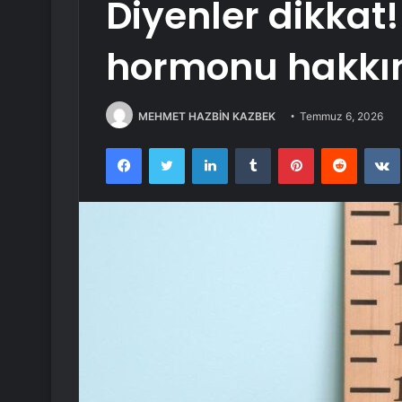
Diyenler dikkat
hormonu hakkın
MEHMET HAZBİN KAZBEK
Temmuz 6, 2026
Facebook
Twitter
LinkedIn
Tumblr
Pinterest
Reddit