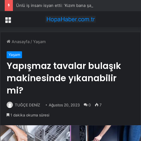
Ünlü iş insanı isyan etti: ‘Kızım bana şantaj yapıyor’
Menü
Anasayfa
/
Yaşam
Yaşam
Yapışmaz tavalar bulaşık
makinesinde yıkanabilir
mi?
TUĞÇE DENİZ
Ağustos 20, 2023
0
7
1 dakika okuma süresi