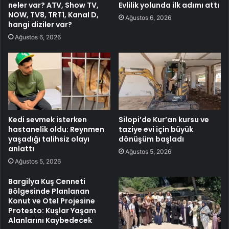
neler var? ATV, Show TV,
Evlilik yolunda ilk adımı attı
NOW, TV8, TRT1, Kanal D,
Ağustos 6, 2026
hangi diziler var?
Ağustos 6, 2026
Kedi sevmek isterken
Silopi’de Kur’an kursu ve
hastanelik oldu: Reynmen
taziye evi için büyük
yaşadığı talihsiz olayı
dönüşüm başladı
anlattı
Ağustos 5, 2026
Ağustos 5, 2026
Bargilya Kuş Cenneti
Bölgesinde Planlanan
Konut ve Otel Projesine
Protesto: Kuşlar Yaşam
Alanlarını Kaybedecek