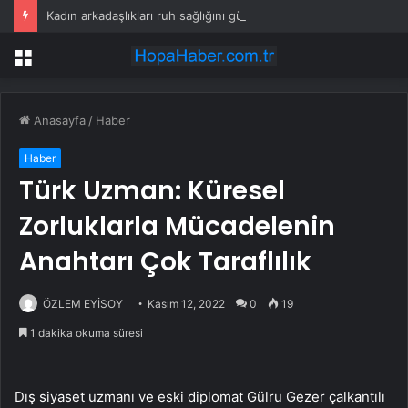
Kadın arkadaşlıkları ruh sağlığını güçlendiriyor
Menü
Anasayfa
/
Haber
Haber
Türk Uzman: Küresel
Zorluklarla Mücadelenin
Anahtarı Çok Taraflılık
ÖZLEM EYİSOY
Kasım 12, 2022
0
19
1 dakika okuma süresi
Dış siyaset uzmanı ve eski diplomat Gülru Gezer çalkantılı