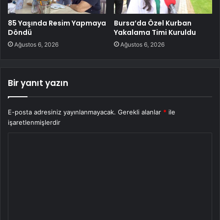
85 Yaşında Resim Yapmaya
Bursa’da Özel Kurban
Döndü
Yakalama Timi Kuruldu
Ağustos 6, 2026
Ağustos 6, 2026
Bir yanıt yazın
E-posta adresiniz yayınlanmayacak.
Gerekli alanlar
*
ile
işaretlenmişlerdir
Y
o
r
u
m
*