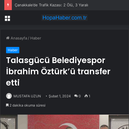
Çanakkale’de Trafik Kazası: 2 Ölü, 3 Yaralı
Menü
Anasayfa
/
Haber
Haber
Talasgücü Belediyespor
İbrahim Öztürk’ü transfer
etti
MUSTAFA UZUN
Şubat 1, 2024
0
1
2 dakika okuma süresi