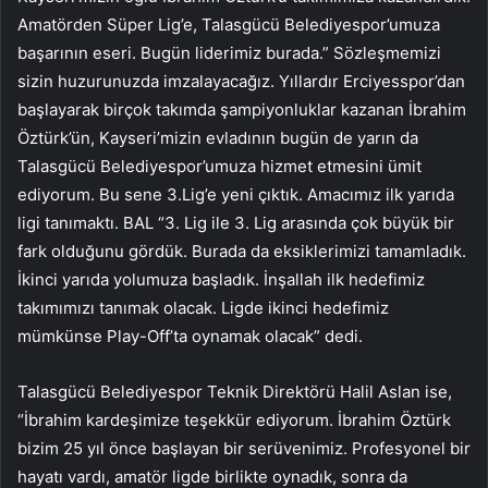
Amatörden Süper Lig’e, Talasgücü Belediyespor’umuza
başarının eseri. Bugün liderimiz burada.” Sözleşmemizi
sizin huzurunuzda imzalayacağız. Yıllardır Erciyesspor’dan
başlayarak birçok takımda şampiyonluklar kazanan İbrahim
Öztürk’ün, Kayseri’mizin evladının bugün de yarın da
Talasgücü Belediyespor’umuza hizmet etmesini ümit
ediyorum. Bu sene 3.Lig’e yeni çıktık. Amacımız ilk yarıda
ligi tanımaktı. BAL “3. Lig ile 3. Lig arasında çok büyük bir
fark olduğunu gördük. Burada da eksiklerimizi tamamladık.
İkinci yarıda yolumuza başladık. İnşallah ilk hedefimiz
takımımızı tanımak olacak. Ligde ikinci hedefimiz
mümkünse Play-Off’ta oynamak olacak” dedi.
Talasgücü Belediyespor Teknik Direktörü Halil Aslan ise,
“İbrahim kardeşimize teşekkür ediyorum. İbrahim Öztürk
bizim 25 yıl önce başlayan bir serüvenimiz. Profesyonel bir
hayatı vardı, amatör ligde birlikte oynadık, sonra da