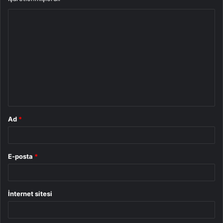
Y
o
r
u
m
*
Ad
*
E-posta
*
İnternet sitesi