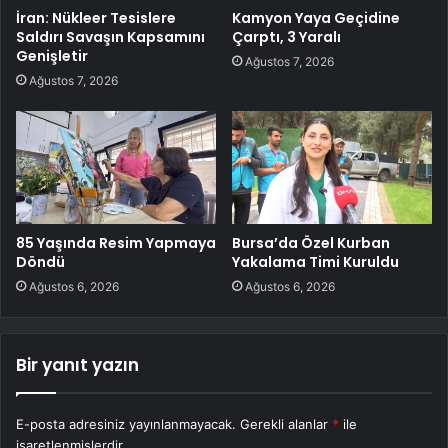
İran: Nükleer Tesislere
Kamyon Yaya Geçidine
Saldırı Savaşın Kapsamını
Çarptı, 3 Yaralı
Genişletir
Ağustos 7, 2026
Ağustos 7, 2026
85 Yaşında Resim Yapmaya
Bursa’da Özel Kurban
Döndü
Yakalama Timi Kuruldu
Ağustos 6, 2026
Ağustos 6, 2026
Bir yanıt yazın
E-posta adresiniz yayınlanmayacak.
Gerekli alanlar
*
ile
işaretlenmişlerdir