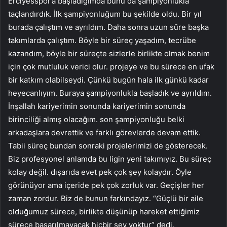
Erciyesspor’a başladığımda bunu da şampiyonlukla
taçlandırdık. İlk şampiyonluğum bu şekilde oldu. Bir yıl
burada çalıştım ve ayrıldım. Daha sonra uzun süre başka
takımlarda çalıştım. Böyle bir süreç yaşadım, tecrübe
kazandım, böyle bir süreçte sizlerle birlikte olmak benim
için çok mutluluk verici olur. projeye ve bu sürece en ufak
bir katkım olabilseydi. Çünkü bugün hala ilk günkü kadar
heyecanlıyım. Buraya şampiyonlukla başladık ve ayrıldım.
İnşallah kariyerimin sonunda kariyerimin sonunda
birinciliği almış olacağım. son şampiyonluğu belki
arkadaşlara devrettik ve farklı görevlerde devam ettik.
Tabii süreç bundan sonraki projelerimizi de gösterecek.
Biz profesyonel anlamda bu ligin yeni takımıyız. Bu süreç
kolay değil. dışarıda evet pek çok şey kolaydır. Öyle
görünüyor ama içeride pek çok zorluk var. Geçişler her
zaman zordur. Biz de bunun farkındayız. “Güçlü bir aile
olduğumuz sürece, birlikte düşünüp hareket ettiğimiz
sürece başarılmayacak hiçbir şey yoktur” dedi.