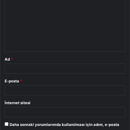
o
r
u
m
*
Ad
*
E-posta
*
İnternet sitesi
Daha sonraki yorumlarımda kullanılması için adım, e-posta