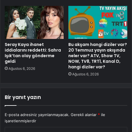
Seray Kaya ihanet
Bu akşam hangi diziler var?
iddialarını reddetti: Sahra
20 Temmuz yayın akışında
Işık’tan olay gönderme
neler var? ATV, Show TV,
geldi
NOW, TV8, TRT1, Kanal D,
hangi diziler var?
Ağustos 6, 2026
Ağustos 6, 2026
Bir yanıt yazın
E-posta adresiniz yayınlanmayacak.
Gerekli alanlar
*
ile
işaretlenmişlerdir
Y