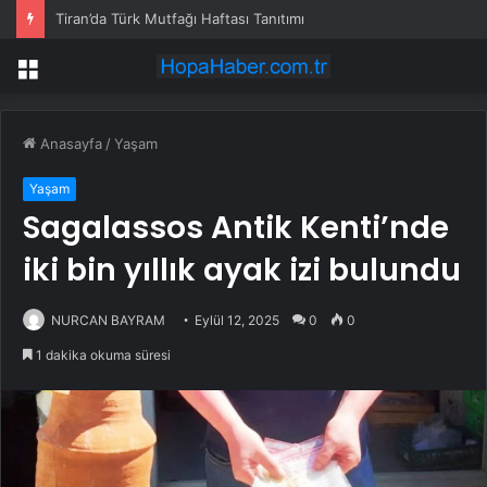
Tiran’da Türk Mutfağı Haftası Tanıtımı
Menü
Anasayfa
/
Yaşam
Yaşam
Sagalassos Antik Kenti’nde
iki bin yıllık ayak izi bulundu
NURCAN BAYRAM
Eylül 12, 2025
0
0
1 dakika okuma süresi