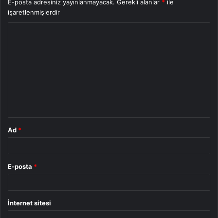
E-posta adresiniz yayınlanmayacak.
Gerekli alanlar
*
ile
işaretlenmişlerdir
Y
o
r
u
m
*
Ad
*
E-posta
*
İnternet sitesi