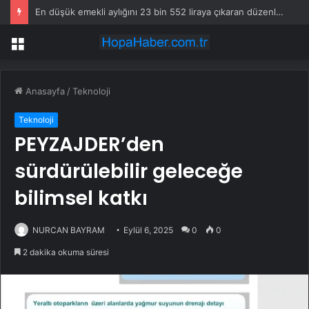
En düşük emekli aylığını 23 bin 552 liraya çıkaran düzenleme yürürlüğe girdi
Menü
Anasayfa
/
Teknoloji
Teknoloji
PEYZAJDER’den
sürdürülebilir geleceğe
bilimsel katkı
NURCAN BAYRAM
Eylül 6, 2025
0
0
2 dakika okuma süresi