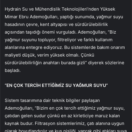
Hydrain Su ve Mühendislik Teknolojileri’nden Yüksek
Mimar Ebru Ademoğulları, yaptığı sunumda, yağmur suyu
hasadının çevre, kent altyapısı ve sürdürülebilirlik
açısından taşıdığı önemi vurguladı. Ademoğulları, “Biz
yağmur suyunu topluyor, filtreliyor ve farklı kullanım
alanlarına entegre ediyoruz. Bu sistemlerde bakım onarım
maliyeti düşük, verim yüksek olmalı. Çünkü
sürdürülebilirliğin anahtarı burada gizli” diyerek sözlerine
başladı.
“EN ÇOK TERCİH ETTİĞİMİZ SU YAĞMUR SUYU”
Sistem tasarımına dair teknik bilgiler paylaşan
Ademoğulları, “Bizim en çok tercih ettiğimiz yağmur suyu,
çatıdan gelen sudur çünkü en az kirleticiye maruz kalan
kaynak budur. Filtrasyon sistemlerimiz, çatı alanına uygun
olarak boyutlandırılır ve kuş pisliği, yaprak gibi atıkları suya