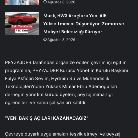
Ağustos 8, 2026
Musk, HW3 Araçlara Yeni AI5
Yükseltmesini Düşünüyor: Zaman ve
Maliyet Belirsizliği Sürüyor
Ağustos 8, 2026
PEYZAJDER tarafından organize edilen çevrim içi eğitim
programına, PEYZAJDER Kurucu Yönetim Kurulu Başkanı
Fulya Akfidan Sevim, Hydrain Su ve Mühendislik
Teknolojileri’nden Yüksek Mimar Ebru Ademoğulları,
derneğin yönetim kurulu üyeleri, peyzaj mimarlığı
öğrencileri ve kamu çalışanları katıldı.
“YENİ BAKIŞ AÇILARI KAZANACAĞIZ”
Çevreye duyarlı uygulamaları teşvik etmeyi ve peyzaj