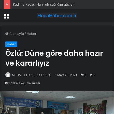
Kadın arkadaşlıkları ruh sağlığını güçlendiriyor
Menü
Anasayfa
/
Haber
Haber
Özlü: Düne göre daha hazır
ve kararlıyız
MEHMET HAZBİN KAZBEK
Mart 23, 2024
0
5
1 dakika okuma süresi