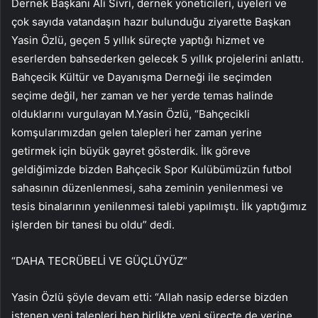
Dernek Başkanı Ali Sivri, dernek yöneticileri, üyeleri ve
çok sayıda vatandaşın hazır bulunduğu ziyarette Başkan
Yasin Özlü, geçen 5 yıllık süreçte yaptığı hizmet ve
eserlerden bahsederken gelecek 5 yıllık projelerini anlattı.
Bahçecik Kültür ve Dayanışma Derneği ile seçimden
seçime değil, her zaman ve her yerde temas halinde
olduklarını vurgulayan M.Yasin Özlü, “Bahçecikli
komşularımızdan gelen talepleri her zaman yerine
getirmek için büyük gayret gösterdik. İlk göreve
geldiğimizde bizden Bahçecik Spor Kulübümüzün futbol
sahasının düzenlenmesi, saha zeminin yenilenmesi ve
tesis binalarının yenilenmesi talebi yapılmıştı. İlk yaptığımız
işlerden bir tanesi bu oldu” dedi.
“DAHA TECRÜBELİ VE GÜÇLÜYÜZ”
Yasin Özlü şöyle devam etti: “Allah nasip ederse bizden
istenen yeni talepleri hep birlikte yeni süreçte de yerine