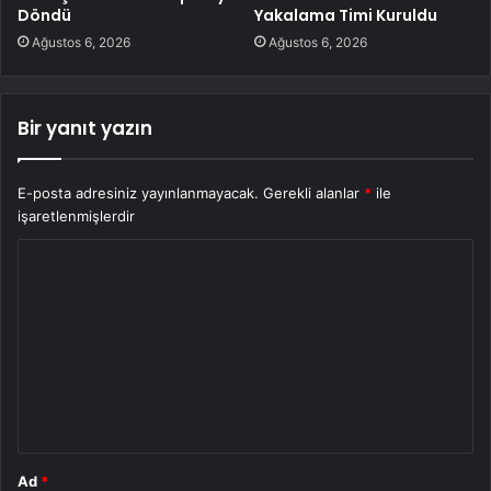
Döndü
Yakalama Timi Kuruldu
Ağustos 6, 2026
Ağustos 6, 2026
Bir yanıt yazın
E-posta adresiniz yayınlanmayacak.
Gerekli alanlar
*
ile
işaretlenmişlerdir
Y
o
r
u
m
*
Ad
*