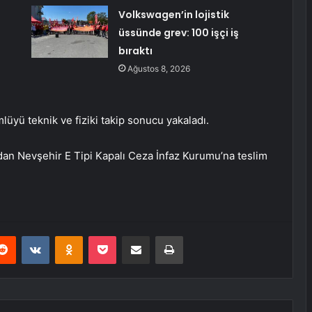
Volkswagen’in lojistik
üssünde grev: 100 işçi iş
bıraktı
Ağustos 8, 2026
mlüyü teknik ve fiziki takip sonucu yakaladı.
ından Nevşehir E Tipi Kapalı Ceza İnfaz Kurumu’na teslim
erest
Reddit
VKontakte
Odnoklassniki
Pocket
E-Posta ile paylaş
Yazdır