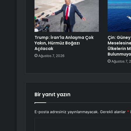
Trump: İran’la Anlaşma Çok
Çin: Güney
Yakın, Hürmüz Boğazı
Meselesin
Açılacak
Ülkelerin 
Bulunmuyo
Ağustos 7, 2026
Ağustos 7, 
Bir yanıt yazın
E-posta adresiniz yayınlanmayacak.
Gerekli alanlar
*
i
Y