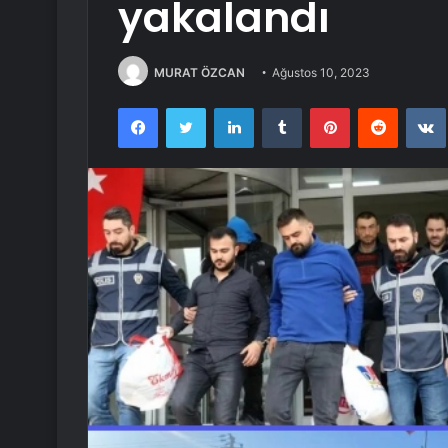
yakalandı
MURAT ÖZCAN
Ağustos 10, 2023
Facebook
Twitter
LinkedIn
Tumblr
Pinterest
Reddit