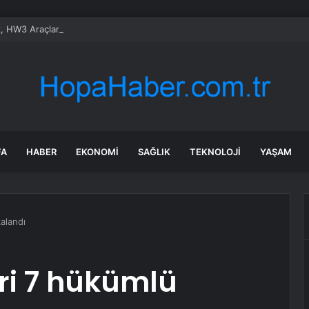
 HW3 Araçlara Yeni AI5 Yükseltmesini Düşünüyor: Zaman ve Maliyet Beli
FA
HABER
EKONOMI
SAĞLIK
TEKNOLOJI
YAŞAM
kalandı
ari 7 hükümlü