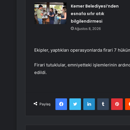
Kemer Belediyesi’nden
esnafa sıfır atık
bilgilendirmesi
Ağustos 8, 2026
Ekipler, yaptıkları operasyonlarda firari 7 hükü
Firari tutuklular, emniyetteki işlemlerinin ard
edildi.
Facebook
Twitter
LinkedIn
Tumblr
Pint
Paylaş