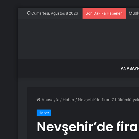
Musk,
Cumartesi, Ağustos 8 2026
Son Dakika Haberleri
ANASAY
Anasayfa
/
Haber
/
Nevşehir’de firari 7 hükümlü ya
Haber
Nevşehir’de fir