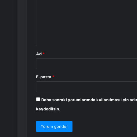
o
r
u
m
*
Ad
*
E-posta
*
Daha sonraki yorumlarımda kullanılması için adı
kaydedilsin.