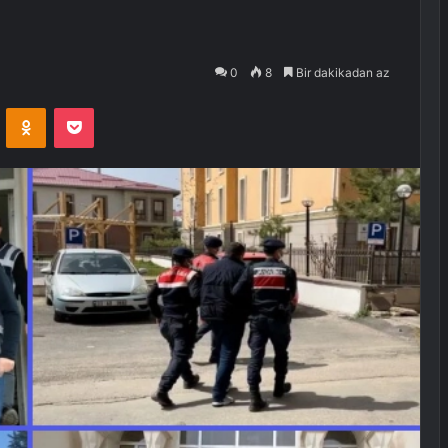
0
8
Bir dakikadan az
VKontakte
Odnoklassniki
Pocket