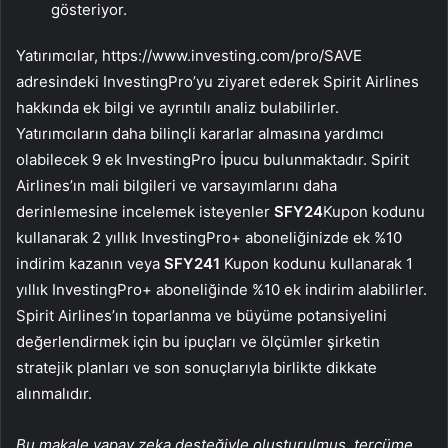
gösteriyor.
Yatırımcılar, https://www.investing.com/pro/SAVE
adresindeki InvestingPro’yu ziyaret ederek Spirit Airlines
hakkında ek bilgi ve ayrıntılı analiz bulabilirler.
Yatırımcıların daha bilinçli kararlar almasına yardımcı
olabilecek 9 ek InvestingPro İpucu bulunmaktadır. Spirit
Airlines’ın mali bilgileri ve varsayımlarını daha
derinlemesine incelemek isteyenler
SFY24
Kupon kodunu
kullanarak 2 yıllık InvestingPro+ aboneliğinizde ek %10
indirim kazanın veya
SFY241
Kupon kodunu kullanarak 1
yıllık InvestingPro+ aboneliğinde %10 ek indirim alabilirler.
Spirit Airlines’ın toparlanma ve büyüme potansiyelini
değerlendirmek için bu ipuçları ve ölçümler şirketin
stratejik planları ve son sonuçlarıyla birlikte dikkate
alınmalıdır.
Bu makale yapay zeka desteğiyle oluşturulmuş, tercüme