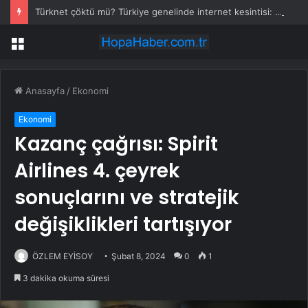
Türknet çöktü mü? Türkiye genelinde internet kesintisi: Binlerce kullanıcı erişemiyor
Menü
Anasayfa
/
Ekonomi
Ekonomi
Kazanç çağrısı: Spirit
Airlines 4. çeyrek
sonuçlarını ve stratejik
değişiklikleri tartışıyor
ÖZLEM EYİSOY
Şubat 8, 2024
0
1
3 dakika okuma süresi