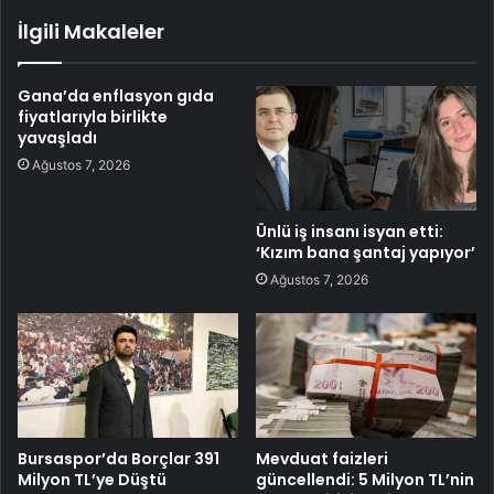
İlgili Makaleler
Gana’da enflasyon gıda
fiyatlarıyla birlikte
yavaşladı
Ağustos 7, 2026
Ünlü iş insanı isyan etti:
‘Kızım bana şantaj yapıyor’
Ağustos 7, 2026
Bursaspor’da Borçlar 391
Mevduat faizleri
Milyon TL’ye Düştü
güncellendi: 5 Milyon TL’nin