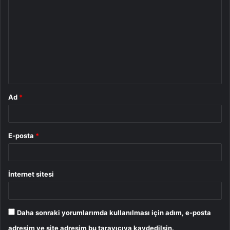
o
r
u
m
*
Ad
*
E-posta
*
İnternet sitesi
Daha sonraki yorumlarımda kullanılması için adım, e-posta
adresim ve site adresim bu tarayıcıya kaydedilsin.