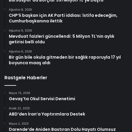
Bursaspor’da Borçlar 391 Milyon TL’ye Düştü
Ağustos 6, 2026
CHP’li başkan için AK Parti iddiası: İstifa edeceğim,
Cumhurbaşkanına ilettik
Ağustos 6, 2026
Mevduat faizleri güncellendi: 5 Milyon TL’nin aylık
getirisi belli oldu
Ağustos 6, 2026
Bir gün bile okula gitmeden bir sağlık raporuyla 17 yıl
boyunca maaş aldı
Rastgele Haberler
Mayıs 15, 2026
Gevaş’ta Okul Servisi Denetimi
Aralık 22, 2025
ABD’den İran’a Yaptırımlara Destek
Mayıs 2, 2025
Darende’de Aniden Bastıran Dolu Hayatı Olumsuz