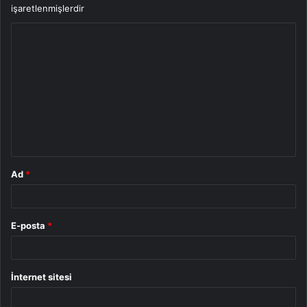
işaretlenmişlerdir
Y
o
r
u
m
*
Ad
*
E-posta
*
İnternet sitesi