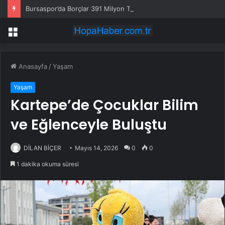
Bursaspor’da Borçlar 391 Milyon TL’ye Düştü
Menü
Anasayfa
/
Yaşam
Yaşam
Kartepe’de Çocuklar Bilim
ve Eğlenceyle Buluştu
DİLAN BİÇER
Mayıs 14, 2026
0
0
1 dakika okuma süresi