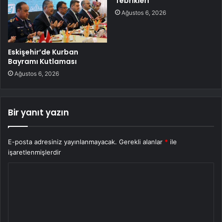
Tebrikleri
Ağustos 6, 2026
Eskişehir’de Kurban
Bayramı Kutlaması
Ağustos 6, 2026
Bir yanıt yazın
E-posta adresiniz yayınlanmayacak.
Gerekli alanlar
*
ile
işaretlenmişlerdir
Y
o
r
u