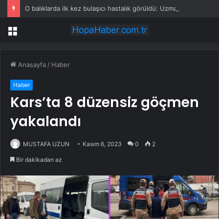
O balıklarda ilk kez bulaşıcı hastalık görüldü: Uzmanlar ‘tüketmeyin’ çağrısı yaptı
Menü
Anasayfa
/
Haber
Haber
Kars’ta 8 düzensiz göçmen
yakalandı
MUSTAFA UZUN
Kasım 6, 2023
0
2
Bir dakikadan az