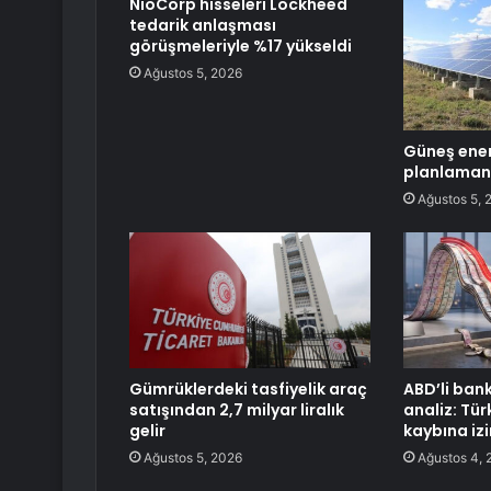
NioCorp hisseleri Lockheed
tedarik anlaşması
görüşmeleriyle %17 yükseldi
Ağustos 5, 2026
Güneş ener
planlaman
Ağustos 5, 
Gümrüklerdeki tasfiyelik araç
ABD’li ban
satışından 2,7 milyar liralık
analiz: Tür
gelir
kaybına izin
Ağustos 5, 2026
Ağustos 4, 