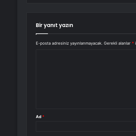
Bir yanıt yazın
E-posta adresiniz yayınlanmayacak.
Gerekli alanlar
*
i
Y
o
r
u
m
*
Ad
*