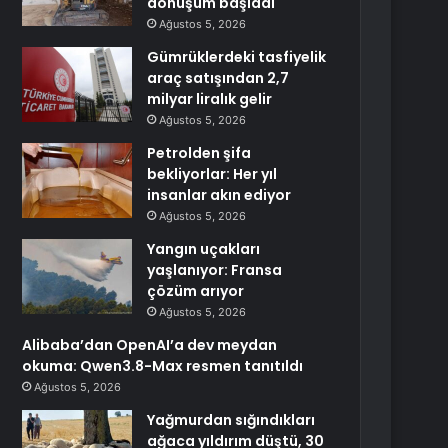
dönüşüm başladı
Ağustos 5, 2026
Gümrüklerdeki tasfiyelik
araç satışından 2,7
milyar liralık gelir
Ağustos 5, 2026
Petrolden şifa
bekliyorlar: Her yıl
insanlar akın ediyor
Ağustos 5, 2026
Yangın uçakları
yaşlanıyor: Fransa
çözüm arıyor
Ağustos 5, 2026
Alibaba’dan OpenAI’a dev meydan
okuma: Qwen3.8-Max resmen tanıtıldı
Ağustos 5, 2026
Yağmurdan sığındıkları
ağaca yıldırım düştü, 30