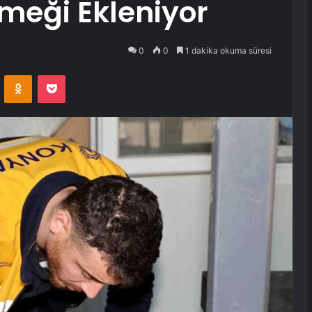
eği Ekleniyor
0
0
1 dakika okuma süresi
VKontakte
Odnoklassniki
Pocket