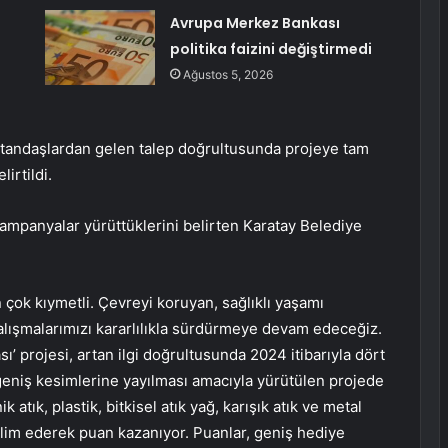
Avrupa Merkez Bankası
politika faizini değiştirmedi
Ağustos 5, 2026
atandaşlardan gelen talep doğrultusunda projeye tam
irtildi.
i kampanyalar yürüttüklerini belirten Karatay Belediye
n çok kıymetli. Çevreyi koruyan, sağlıklı yaşamı
çalışmalarımızı kararlılıkla sürdürmeye devam edeceğiz.
ası’ projesi, artan ilgi doğrultusunda 2024 itibarıyla dört
n geniş kesimlerine yayılması amacıyla yürütülen projede
k atık, plastik, bitkisel atık yağ, karışık atık ve metal
slim ederek puan kazanıyor. Puanlar, geniş hediye