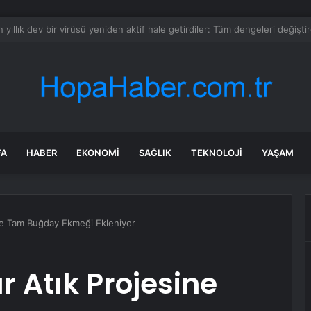
 şehit eden zanlı tutuklandı
FA
HABER
EKONOMI
SAĞLIK
TEKNOLOJI
YAŞAM
sine Tam Buğday Ekmeği Ekleniyor
r Atık Projesine