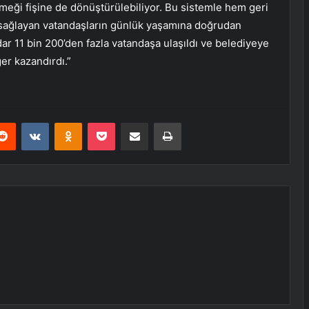
meği fişine de dönüştürülebiliyor. Bu sistemle hem geri
sağlayan vatandaşların günlük yaşamına doğrudan
r 11 bin 200’den fazla vatandaşa ulaşıldı ve belediyeye
er kazandırdı.”
erest
Reddit
VKontakte
Odnoklassniki
Pocket
E-Posta ile paylaş
Yazdır