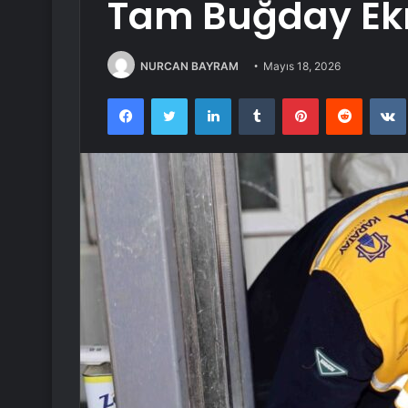
Tam Buğday Ekm
NURCAN BAYRAM
Mayıs 18, 2026
Facebook
Twitter
LinkedIn
Tumblr
Pinterest
Reddit