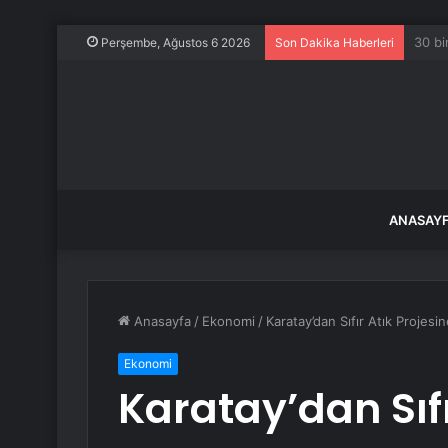
Polis
Perşembe, Ağustos 6 2026
Son Dakika Haberleri
ANASAY
Anasayfa
/
Ekonomi
/
Karatay’dan Sıfır Atık Proje
Ekonomi
Karatay’dan Sıfı