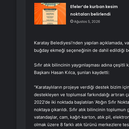
Efeler’de kurban kesim
noktaları belirlendi
Ağustos 5, 2026
Karatay Belediyesi’nden yapılan açıklamada, v
buğday ekmeği seçeneğinin de dahil edildiği bel
Sıfır atık bilincinin yaygınlaşması adına çeşitl
Başkanı Hasan Kılca, şunları kaydetti:
“Karataylıların projeye verdiği destek bizim içi
destekleyen ve toplumsal farkındalığı artıran 
2022’de iki noktada başlatılan ‘Atığın Sıfır Nokt
noktaya çıkarıldı. Sıfır atık bilincinin toplumu
vatandaşlar, cam, kağıt-karton, atık pil, elektroni
olmak üzere 8 farklı atık türünü merkezlere te