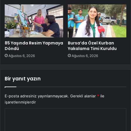
85 Yaşında Resim Yapmaya
Bursa’da Özel Kurban
Döndü
Yakalama Timi Kuruldu
Ağustos 6, 2026
Ağustos 6, 2026
Bir yanıt yazın
E-posta adresiniz yayınlanmayacak.
Gerekli alanlar
*
ile
işaretlenmişlerdir
Y
o
r