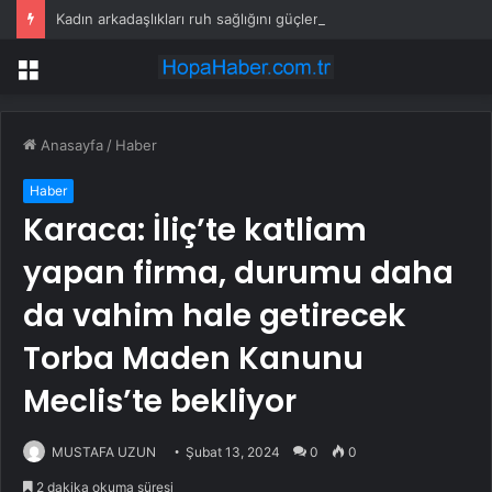
Kadın arkadaşlıkları ruh sağlığını güçlendiriyor
Menü
Anasayfa
/
Haber
Haber
Karaca: İliç’te katliam
yapan firma, durumu daha
da vahim hale getirecek
Torba Maden Kanunu
Meclis’te bekliyor
MUSTAFA UZUN
Şubat 13, 2024
0
0
2 dakika okuma süresi