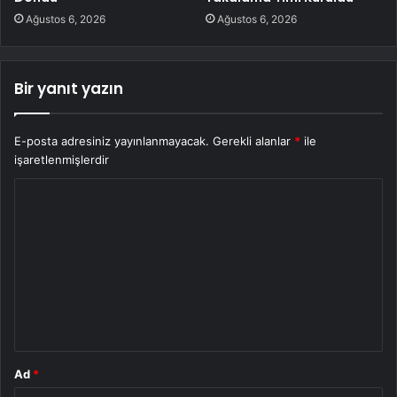
Ağustos 6, 2026
Ağustos 6, 2026
Bir yanıt yazın
E-posta adresiniz yayınlanmayacak.
Gerekli alanlar
*
ile
işaretlenmişlerdir
Y
o
r
u
m
*
Ad
*