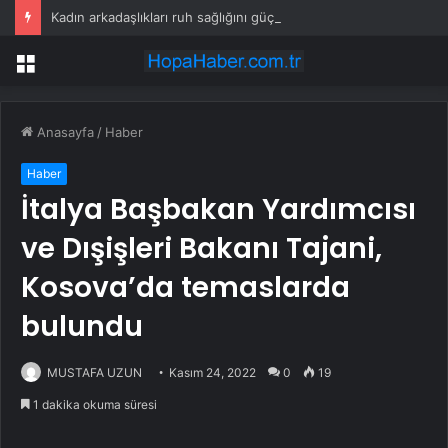
Kadın arkadaşlıkları ruh sağlığını güçlendiriyor
Menü
Anasayfa
/
Haber
Haber
İtalya Başbakan Yardımcısı
ve Dışişleri Bakanı Tajani,
Kosova’da temaslarda
bulundu
MUSTAFA UZUN
Kasım 24, 2022
0
19
1 dakika okuma süresi