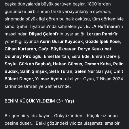
başka dünyalarda büyük serüven başlar. 1800’lerden
günümüze birbirinden farklı versiyonlarıyla operada,
sinemada büyük ilgi gören bu halk öyküsü, tüm görkemiyle
şimdi Şehir Tiyatrosu’nda sahneleniyor.
E.T.A Hoffmann
’ın
masalından
Dilşad Çelebi
’nin uyarladığı,
Lerzan Pamir
’in
yönettiği oyunda
Asrın Gurur Kuyucak,
Gözde İpek Köse,
Cihan Kurtaran, Çağrı Büyüksayar, Derya Keykubat,
Dolunay Pircioğlu, Emel Bertan, Esra Ede, Emrah Derviş
Soylu, Gürkan Başbuğ, Hakan Gümüş, Osman Kaba, Pelin
Budak, Salih Şimşek, Sefa Turan, Selen Nur Sarıyar, Ümit
Bülent Dinçer, Yılmaz Aydın
rol alıyor. Oyun, 7 Nisan 2024
tarihinde Ümraniye Sahnesi’nde.
BENİM KÜÇÜK YILDIZIM
(3+ Yaş)
Bir gün bir yıldız kayar… Gökyüzünden… Küçük kız onun
peşine düşer… Belki gözündeki yıldıza ulaşamaz; ama bir