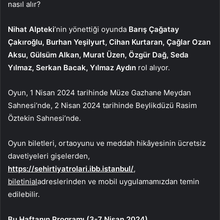
nasıl alır?
Nihat Alpteki
’nin yönettiği oyunda
Barış Çağatay
Çakıroğlu, Burhan Yeşilyurt, Cihan Kurtaran, Çağlar Ozan
Aksu, Gülsüm Alkan, Murat Üzen, Özgür Dağ, Seda
Yılmaz, Serkan Bacak, Yılmaz Aydın
rol alıyor.
Oyun, 1 Nisan 2024 tarihinde Müze Gazhane Meydan
Sahnesi’nde, 2 Nisan 2024 tarihinde Beylikdüzü Rasim
Öztekin Sahnesi’nde.
Oyun biletleri, ortaoyunu ve meddah hikâyesinin ücretsiz
davetiyeleri gişelerden,
https://sehirtiyatrolari.ibb.istanbul/
,
biletinial
adreslerinden ve mobil uygulamamızdan temin
edilebilir.
Bu Haftanın Programı (3-7 Nisan 2024)