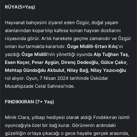
RÜYA(5+Yaş)
Hayvanat bahçesini ziyaret eden Özgür, doğal yaşam
alanlarından kopartılıp kafese konan hayvan dostlarını
rüyasında görür. Artık harekete geçme zamanıdır ve Özgür
onları kurtarmakta kararlıdır.
Özge Midilli-Ertan Kılıç
’ın
yazdığı
Özge Midilli
’nin yönettiği oyunda
Alp Tuğhan Taş,
Esen Koçer, Pınar Aygün, Direnç Dedeoğlu, Gülce Çakır,
Mehtap Gündoğdu Akbulut, Nilay Bağ, Nilay Yazıcıoğlu
rol alıyor. Oyun,
7 Nisan 2024 tarihinde Üsküdar
Musahipzade Celal Sahnesi’nde.
FINDIKKIRAN (7+ Yaş)
Minik Clara, yılbaşı hediyesi olarak aldığı Fındıkkıran isimli
oyuncağıyla özel bir bağ kurar. Görünenin ardındaki
güzelliğin ortaya çıkacağı o gece hayalle gerçek arasında,