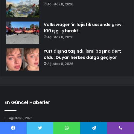
Ağustos 8, 2026
Volkswagen’in lojistik üssünde grev:
100 işçi iş bıraktı
Ağustos 8, 2026
Yurt dışına taşındı, ismi başına dert
oldu: Duyan herkes dalga geçiyor
Ağustos 8, 2026
En Güncel Haberler
Ağustos 9, 2026
AKP’ye geçen başkanın en yakını istifa etti
Facebook
Twitter
WhatsApp
Telegram
Viber
Ağustos 9, 2026