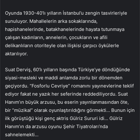
Oyunda 1930-40’lı yılların İstanbul’u zengin tasvirleriyle
sunuluyor. Mahallelerin arka sokaklarında,
hapishanelerinde, batakhanelerinde hayata tutunmaya
çalışan kadınların, annelerin, çocukların ve afili
delikanlıların otoriteyle olan ilişkisi çarpıcı öykülerle
aktarılıyor.
Suat Derviş, 60’lı yılların başında Türkiye’ye döndüğünde
siyasi-mesleki ve maddi anlamda zorlu bir dönemden
geçiyordu. “Fosforlu Cevriye” romanını yayınevlerine teklif
ediyor fakat ne yazık her seferinde reddediliyordu. Suat
Hanım’ın büyük arzusu, bu eserin yayınlanmasından öte,
bir “müzikal” olarak oyunlaştırıldığını görmekti… Bunun için
ilk görüştüğü kişi genç aktris Gülriz Sururi idi… Gülriz
Hanım’ın da arzusu oyunu Şehir Tiyatroları’nda
sahnelemekti…