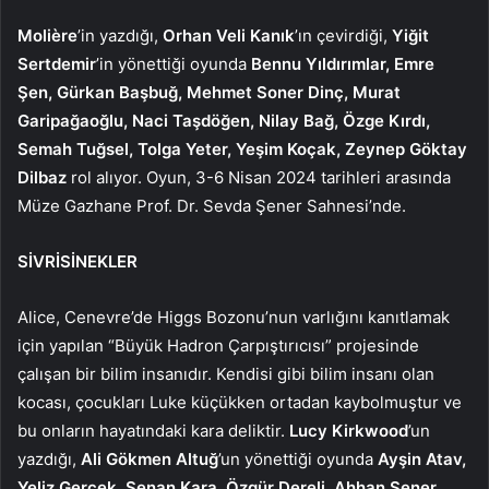
Molière
’in yazdığı,
Orhan Veli Kanık
’ın çevirdiği,
Yiğit
Sertdemir
’in yönettiği oyunda
Bennu Yıldırımlar, Emre
Şen, Gürkan Başbuğ, Mehmet Soner Dinç, Murat
Garipağaoğlu, Naci Taşdöğen, Nilay Bağ, Özge Kırdı,
Semah Tuğsel, Tolga Yeter, Yeşim Koçak, Zeynep Göktay
Dilbaz
rol alıyor. Oyun,
3-6
Nisan
2024 tarihleri arasında
Müze Gazhane Prof. Dr. Sevda Şener Sahnesi’nde.
SİVRİSİNEKLER
Alice, Cenevre’de Higgs Bozonu’nun varlığını kanıtlamak
için yapılan “Büyük Hadron Çarpıştırıcısı” projesinde
çalışan bir bilim insanıdır. Kendisi gibi bilim insanı olan
kocası, çocukları Luke küçükken ortadan kaybolmuştur ve
bu onların hayatındaki kara deliktir.
Lucy Kirkwood
’un
yazdığı,
Ali Gökmen Altuğ
’un yönettiği oyunda
Ayşin Atav,
Yeliz Gerçek, Senan Kara, Özgür Dereli, Ahhan Şener,