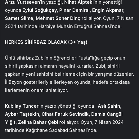
Arzu Yurtseven
’in yazdığı,
Nihat Alpteki
’nin yönettiği
oyunda
Eylül Soğukçay, Pınar Demiral, Engin Akpınar,
Samet Silme, Mehmet Soner Dinç
rol alıyor. Oyun, 7 Nisan
2024 tarihinde
Harbiye Muhsin Ertuğrul Sahnesi’nde.
HERKES SİHİRBAZ OLACAK (3+ Yaş)
Ünlü sihirbaz Zubi’nin öğrencileri “usta”lığa geçip onun
sihirli şapkasını almanın hayalini kurarlar. Zubi, sihirli
şapkanın yeni sahibini belirlemek için bir yarışma düzenler.
İllüzyon gösterileriyle ilerleyen oyunda, hedefe ortaklaşa
ilerlemenin önemi anlatılıyor.
Kubilay Tuncer
’in yazıp yönettiği oyunda
Aslı Şahin,
Aybar Taştekin, Cihat Faruk Sevindik, Damla Cangül
Yiğit, Zeliha Bahar Çebi
rol alıyor. Oyun,
7 Nisan 2024
tarihinde Kağıthane Sadabad Sahnesi’nde.