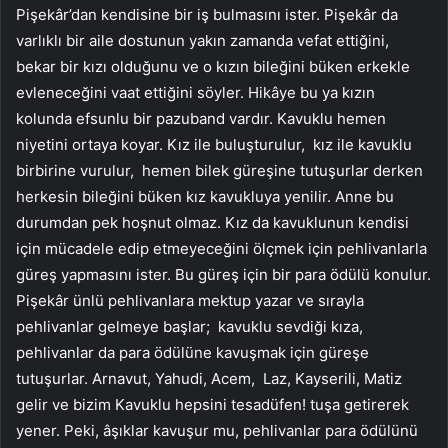
Pişekâr’dan kendisine bir iş bulmasını ister. Pişekâr da
varlıklı bir aile dostunun yakın zamanda vefat ettiğini,
bekar bir kızı olduğunu ve o kızın bileğini büken erkekle
evleneceğini vaat ettiğini söyler. Hikâye bu ya kızın
kolunda efsunlu bir pazuband vardır. Kavuklu hemen
niyetini ortaya koyar. Kız ile buluşturulur, kız ile kavuklu
birbirine vurulur, hemen bilek güreşine tutuşurlar derken
herkesin bileğini büken kız kavukluya yenilir. Anne bu
durumdan pek hoşnut olmaz. Kız da kavuklunun kendisi
için mücadele edip etmeyeceğini ölçmek için pehlivanlarla
güreş yapmasını ister. Bu güreş için bir para ödülü konulur.
Pişekâr ünlü pehlivanlara mektup yazar ve sırayla
pehlivanlar gelmeye başlar; kavuklu sevdiği kıza,
pehlivanlar da para ödülüne kavuşmak için güreşe
tutuşurlar. Arnavut, Yahudi, Acem, Laz, Kayserili, Matiz
gelir ve bizim Kavuklu hepsini tesadüfen! tuşa getirerek
yener. Peki, âşıklar kavuşur mu, pehlivanlar para ödülünü