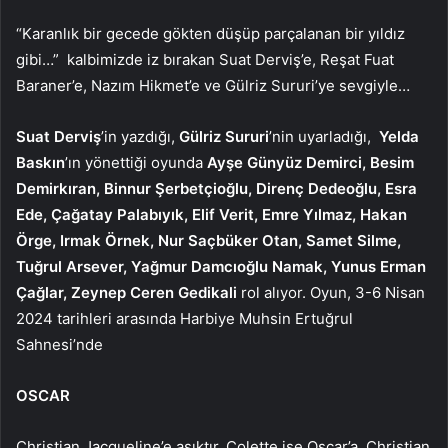
“Karanlık bir gecede gökten düşüp parçalanan bir yıldız
gibi…” kalbimizde iz bırakan Suat Derviş’e, Reşat Fuat
Baraner’e, Nazım Hikmet’e ve Gülriz Sururi’ye sevgiyle…
Suat Derviş
’in yazdığı,
Gülriz Sururi
’nin uyarladığı,
Yelda
Baskın
’ın yönettiği oyunda
Ayşe Günyüz Demirci, Besim
Demirkıran, Binnur Şerbetçioğlu, Direnç Dedeoğlu, Esra
Ede, Çağatay Palabıyık, Elif Verit, Emre Yılmaz, Hakan
Örge, Irmak Örnek, Nur Saçbüker Otan, Samet Silme,
Tuğrul Arsever, Yağmur Damcıoğlu Namak, Yunus Erman
Çağlar, Zeynep Ceren Gedikali
rol alıyor. Oyun, 3-6 Nisan
2024 tarihleri arasında Harbiye Muhsin Ertuğrul
Sahnesi’nde
OSCAR
Christian Jacqueline’e aşıktır, Colette ise Oscar’a. Christian