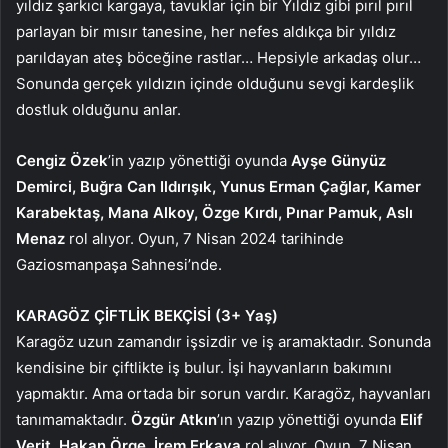
yıldız şarkıcı kargaya, tavuklar için bir Yıldız gibi pırıl pırıl
parlayan bir mısır tanesine, her nefes aldıkça bir yıldız
parıldayan ateş böceğine rastlar… Hepsiyle arkadaş olur…
Sonunda gerçek yıldızın içinde olduğunu sevgi kardeşlik
dostluk olduğunu anlar.
Cengiz Özek
’in yazıp yönettiği oyunda
Ayşe Günyüz
Demirci, Buğra Can Ildırışık, Yunus Erman Çağlar, Kamer
Karabektaş, Mana Alkoy, Özge Kırdı, Pınar Pamuk, Aslı
Menaz
rol alıyor. Oyun,
7 Nisan 2024 tarihinde
Gaziosmanpaşa Sahnesi’nde.
KARAGÖZ ÇİFTLİK BEKÇİSİ (3+ Yaş)
Karagöz uzun zamandır işsizdir ve iş aramaktadır. Sonunda
kendisine bir çiftlikte iş bulur. İşi hayvanların bakımını
yapmaktır. Ama ortada bir sorun vardır. Karagöz, hayvanları
tanımamaktadır.
Özgür Atkın
’ın yazıp yönettiği oyunda
Elif
Verit, Hakan Örge, İrem Erkaya
rol alıyor. Oyun, 7 Nisan