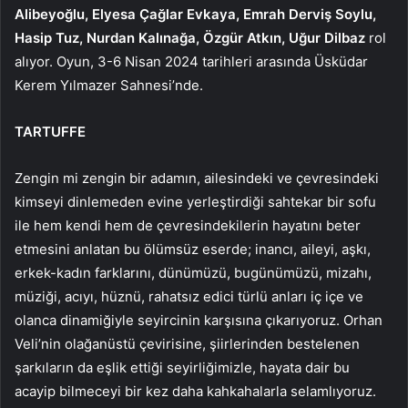
Alibeyoğlu, Elyesa Çağlar Evkaya, Emrah Derviş Soylu,
Hasip Tuz, Nurdan Kalınağa, Özgür Atkın, Uğur Dilbaz
rol
alıyor. Oyun,
3-6 Nisan 2024 tarihleri arasında Üsküdar
Kerem Yılmazer Sahnesi’nde.
TARTUFFE
Zengin mi zengin bir adamın, ailesindeki ve çevresindeki
kimseyi dinlemeden evine yerleştirdiği sahtekar bir sofu
ile hem kendi hem de çevresindekilerin hayatını beter
etmesini anlatan bu ölümsüz eserde; inancı, aileyi, aşkı,
erkek-kadın farklarını, dünümüzü, bugünümüzü, mizahı,
müziği, acıyı, hüznü, rahatsız edici türlü anları iç içe ve
olanca dinamiğiyle seyircinin karşısına çıkarıyoruz. Orhan
Veli’nin olağanüstü çevirisine, şiirlerinden bestelenen
şarkıların da eşlik ettiği seyirliğimizle, hayata dair bu
acayip bilmeceyi bir kez daha kahkahalarla selamlıyoruz.