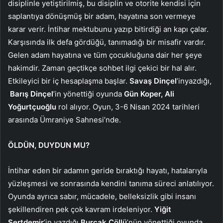
disiplinle yetiştirilmiş, bu disiplin ve otorite kendisi için
saplantıya dönüşmüş bir adam, hayatına son vermeye
karar verir. İntihar mektubunu yazıp bitirdiği an kapı çalar.
Karşısında ilk defa gördüğü, tanımadığı bir misafir vardır.
Gelen adam hayatına ve tüm çocukluğuna dair her şeye
hakimdir. Zaman geçtikçe sohbet ilgi çekici bir hal alır.
Etkileyici bir iç hesaplaşma başlar.
Savaş Dinçel
’inyazdığı,
Barış Dinçel
’in yönettiği oyunda
Gün Koper, Ali
Yoğurtçuoğlu
rol alıyor. Oyun, 3-6 Nisan 2024 tarihleri
arasında Ümraniye Sahnesi’nde.
ÖLDÜN, DUYDUN MU?
İntihar eden bir adamın geride bıraktığı hayatı, hatalarıyla
yüzleşmesi ve sonrasında kendini tanıma süreci anlatılıyor.
Oyunda ayrıca sabır, mücadele, belleksizlik gibi insanı
şekillendiren pek çok kavram irdeleniyor.
Yiğit
Sertdemir
’in yazdığı
Burçak Çöllü
’nün yönettiği oyunda