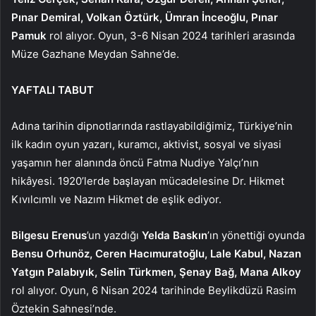
Pınar Demiral, Volkan Öztürk, Ümran İnceoğlu, Pınar
Pamuk
rol alıyor. Oyun, 3-6 Nisan 2024 tarihleri arasında
Müze Gazhane Meydan Sahne’de.
YAFTALI TABUT
Adına tarihin dipnotlarında rastlayabildiğimiz, Türkiye’nin
ilk kadın oyun yazarı, kuramcı, aktivist, sosyal ve siyasi
yaşamın her alanında öncü Fatma Nudiye Yalçı’nın
hikâyesi. 1920’lerde başlayan mücadelesine Dr. Hikmet
Kıvılcımlı ve Nazım Hikmet de eşlik ediyor.
Bilgesu Erenus
’un yazdığı
Yelda Baskın
’ın yönettiği oyunda
Bensu Orhunöz, Ceren Hacımuratoğlu, Lale Kabul, Nazan
Yatgın Palabıyık, Selin Türkmen, Şenay Bağ, Mana Alkoy
rol alıyor. Oyun, 6 Nisan 2024 tarihinde Beylikdüzü Rasim
Öztekin Sahnesi’nde.