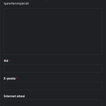
işaretlenmişlerdir
Y
o
r
u
m
*
Ad
*
E-posta
*
İnternet sitesi