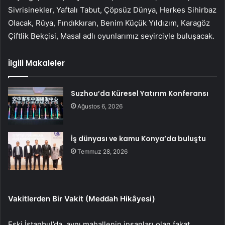
Sivrisinekler, Yaftalı Tabut, Çöpsüz Dünya, Herkes Sihirbaz
Olacak, Rüya, Fındıkkıran, Benim Küçük Yıldızım, Karagöz
Çiftlik Bekçisi, Masal adlı oyunlarımız seyirciyle buluşacak.
İlgili Makaleler
Suzhou’da Küresel Yatırım Konferansı
Ağustos 6, 2026
İş dünyası ve kamu Konya’da buluştu
Temmuz 28, 2026
Vakitlerden Bir Vakit (Meddah Hikâyesi)
Eski İstanbul’da, aynı mahallenin insanları olan fakat