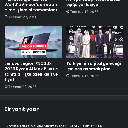
World’ü Amcor’dan satın
eşiğe yaklaşıyor
alma işlemini tamamladı
Temmuz 19, 2026
Temmuz 23, 2026
Lenovo Legion R9000X
Türkiye’nin dijital geleceği
2026 Ryzen AI Max Plus ile
için beş aşamalı plan
tanıtıldı: İşte özellikleri ve
Temmuz 16, 2026
fiyatı
Temmuz 17, 2026
Bir yanıt yazın
E-posta adresiniz yayınlanmayacak.
Gerekli alanlar
*
ile