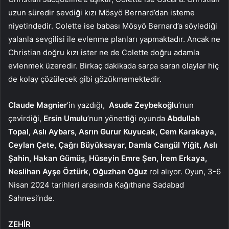
uzun süredir sevdiği kızı Mösyö Bernard’dan isteme
niyetindedir. Colette ise babası Mösyö Bernard’a söylediği
yalanla sevgilisi ile evlenme planları yapmaktadır. Ancak ne
Christian doğru kızı ister ne de Colette doğru adamla
evlenmek üzeredir. Birkaç dakikada sarpa saran olaylar hiç
de kolay çözülecek gibi gözükmemektedir.
Claude Magnier
’in yazdığı,
Asude Zeybekoğlu
’nun
çevirdiği,
Ersin Umulu
’nun yönettiği oyunda
Abdullah
Topal, Aslı Aybars, Asrın Gurur Kuyucak, Cem Karakaya,
Ceylan Çete, Çağrı Büyüksayar, Damla Cangül Yiğit, Aslı
Şahin, Hakan Gümüş, Hüseyin Emre Şen, İrem Erkaya,
Neslihan Ayşe Öztürk, Oğuzhan Oğuz
rol alıyor. Oyun, 3-6
Nisan 2024 tarihleri arasında Kağıthane Sadabad
Sahnesi’nde.
ZEHİR