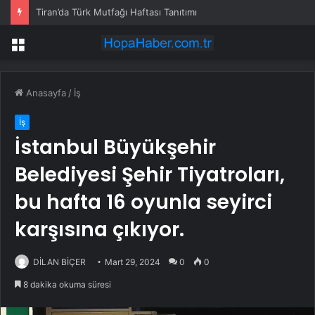
Hatay’da Gıda Denetimleri Başladı
Menü
Anasayfa
/
İş
İş
İstanbul Büyükşehir
Belediyesi Şehir Tiyatroları,
bu hafta 16 oyunla seyirci
karşısına çıkıyor.
DİLAN BİÇER
Mart 29, 2024
0
0
8 dakika okuma süresi