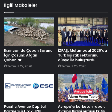
İlgili Makaleler
Erzincan’da Çoban Sorunu
İZFAŞ, Multimodal 2026’da
İçin Çözüm: Afgan
Türk lojistik sektörünü
Çobanlar
dünya ile buluşturdu
Temmuz 27, 2026
Temmuz 25, 2026
Pacific Avenue Capital
Avrupa’yı korkutan rapor:
Partners iştiraki, ESE
Avrupa Birliği nüfusu kritik