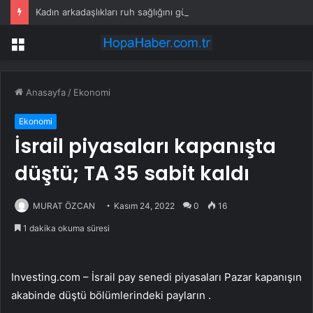
Kadın arkadaşlıkları ruh sağlığını güçlendiriyor
Menü
Anasayfa
/
Ekonomi
Ekonomi
İsrail piyasaları kapanışta
düştü; TA 35 sabit kaldı
MURAT ÖZCAN
Kasım 24, 2022
0
16
1 dakika okuma süresi
Investing.com – İsrail pay senedi piyasaları Pazar kapanışın
akabinde düştü bölümlerindeki payların .