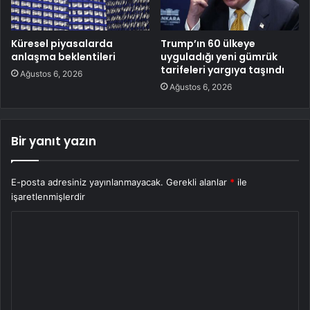
Küresel piyasalarda
Trump’ın 60 ülkeye
anlaşma beklentileri
uyguladığı yeni gümrük
tarifeleri yargıya taşındı
Ağustos 6, 2026
Ağustos 6, 2026
Bir yanıt yazın
E-posta adresiniz yayınlanmayacak.
Gerekli alanlar
*
ile
işaretlenmişlerdir
Y
o
r
u
m