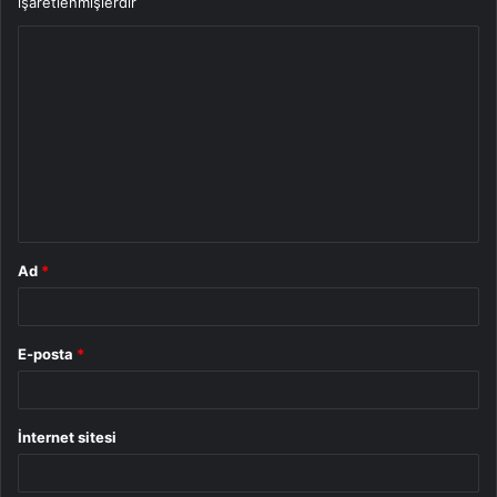
işaretlenmişlerdir
Y
o
r
u
m
*
Ad
*
E-posta
*
İnternet sitesi