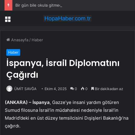
Bir gün bile okula gitmeden bir sağlık raporuyla 17 yıl boyunca maaş aldı
Menü
Anasayfa
/
Haber
Haber
İspanya, İsrail Diplomatını
Çağırdı
ÜMİT SAVĞA
Ekim 4, 2025
0
0
Bir dakikadan az
(ANKARA) –
İspanya
, Gazze’ye insani yardım götüren
Sumud filosuna İsrail’in müdahalesi nedeniyle İsrail’in
Madrid’deki en üst düzey temsilcisini Dışişleri Bakanlığı’na
çağırdı.