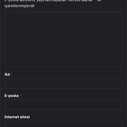
işaretlenmişlerdir
Y
o
r
u
m
*
Ad
*
E-posta
*
İnternet sitesi