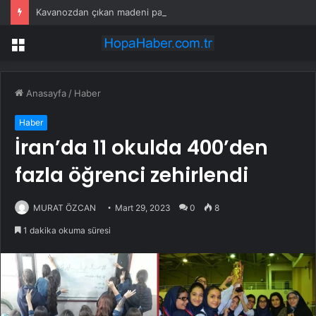
Kavanozdan çıkan madeni para 39 milyon lira kazandırdı
Menü
Anasayfa
/
Haber
Haber
İran’da 11 okulda 400’den
fazla öğrenci zehirlendi
MURAT ÖZCAN
Mart 29, 2023
0
8
1 dakika okuma süresi