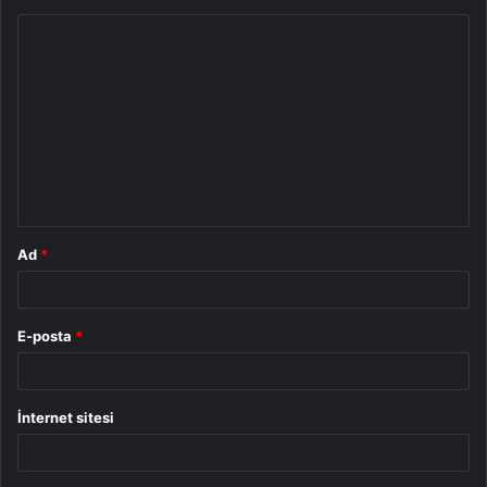
Y
o
r
u
m
*
Ad
*
E-posta
*
İnternet sitesi