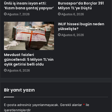
Ünlü iş insanı isyan etti:
Bursaspor’da Borçlar 391
‘Kızım bana şantaj yapıyor’
Milyon TL’ye Düştü
Ağustos 7, 2026
Ağustos 6, 2026
INLIF hissesi bugün neden
yükselişte?
Ağustos 6, 2026
Mevduat faizleri
güncellendi: 5 Milyon TL’nin
aylık getirisi belli oldu
Ağustos 6, 2026
Bir yanıt yazın
E-posta adresiniz yayınlanmayacak.
Gerekli alanlar
*
ile
işaretlenmişlerdir