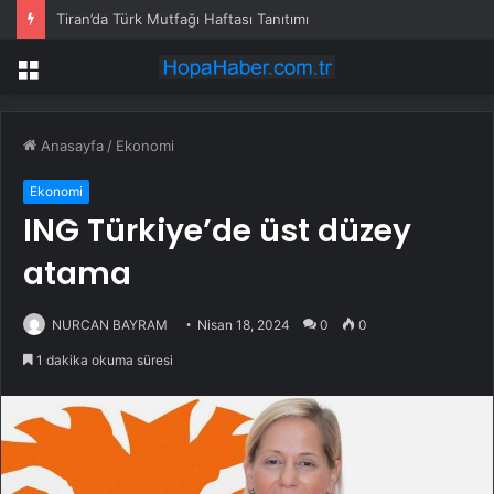
Tiran’da Türk Mutfağı Haftası Tanıtımı
Menü
Anasayfa
/
Ekonomi
Ekonomi
ING Türkiye’de üst düzey
atama
NURCAN BAYRAM
Nisan 18, 2024
0
0
1 dakika okuma süresi