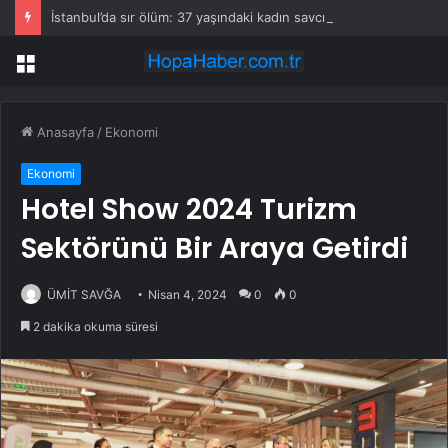
İstanbul’da sır ölüm: 37 yaşındaki kadın savcının evinde ölü bulundu!
Menü
Anasayfa
/
Ekonomi
Ekonomi
Hotel Show 2024 Turizm
Sektörünü Bir Araya Getirdi
ÜMİT SAVĞA
Nisan 4, 2024
0
0
2 dakika okuma süresi