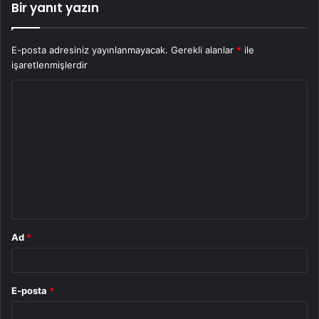
Bir yanıt yazın
E-posta adresiniz yayınlanmayacak.
Gerekli alanlar
*
ile
işaretlenmişlerdir
Y
o
r
u
m
*
Ad
*
E-posta
*