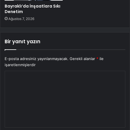
Bayraklı’da İnşaatlara Sıkı
Denetim
Ağustos 7, 2026
Bir yanıt yazın
E-posta adresiniz yayınlanmayacak.
Gerekli alanlar
*
ile
işaretlenmişlerdir
Y
o
r
u
m
*