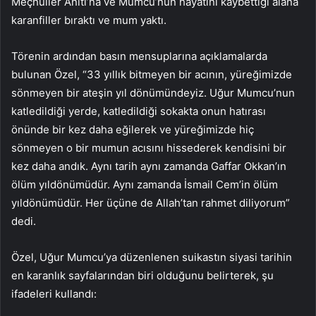
Meçhuller Anıtı’na ve Mumcu’nun hayatını kaybettiği alana
karanfiller bıraktı ve mum yaktı.
Törenin ardından basın mensuplarına açıklamalarda
bulunan Özel, “33 yıllık bitmeyen bir acının, yüreğimizde
sönmeyen bir ateşin yıl dönümündeyiz. Uğur Mumcu’nun
katledildiği yerde, katledildiği sokakta onun hatırası
önünde bir kez daha eğilerek ve yüreğimizde hiç
sönmeyen o bir mumun acısını hissederek kendisini bir
kez daha andık. Aynı tarih aynı zamanda Gaffar Okkan’ın
ölüm yıldönümüdür. Aynı zamanda İsmail Cem’in ölüm
yıldönümüdür. Her üçüne de Allah’tan rahmet diliyorum”
dedi.
Özel, Uğur Mumcu’ya düzenlenen suikastın siyasi tarihin
en karanlık sayfalarından biri olduğunu belirterek, şu
ifadeleri kullandı: