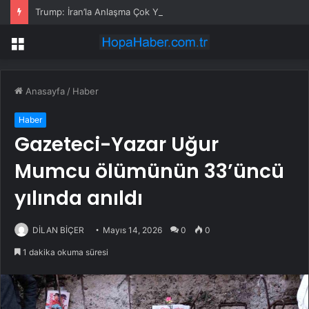
Trump: İran’la Anlaşma Çok Yakın, Hürmüz Boğazı Açılacak
Menü
Anasayfa
/
Haber
Haber
Gazeteci-Yazar Uğur
Mumcu ölümünün 33’üncü
yılında anıldı
DİLAN BİÇER
Mayıs 14, 2026
0
0
1 dakika okuma süresi