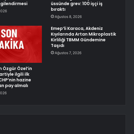
ilgilendirmesi
üssünde grev: 100 işçi iş
bıraktı
2026
Ağustos 8, 2026
Emep’li Karaca, Akdeniz
Kıyılarında Artan Mikroplastik
Kirliliği TBMM Gündemine
Taşıdı
Ağustos 7, 2026
n Özgür Özel’in
tiyle ilgili ilk
CHP’nin hazine
n pay almalı
2026