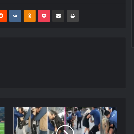
erest
Reddit
VKontakte
Odnoklassniki
Pocket
E-Posta ile paylaş
Yazdır