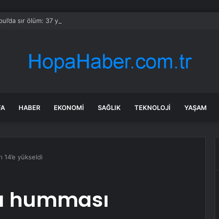
bul’da sır ölüm: 37 yaşındaki kadın savcının evinde ölü bulundu!
FA
HABER
EKONOMI
SAĞLIK
TEKNOLOJI
YAŞAM
ı 14’e yükseldi
sa humması