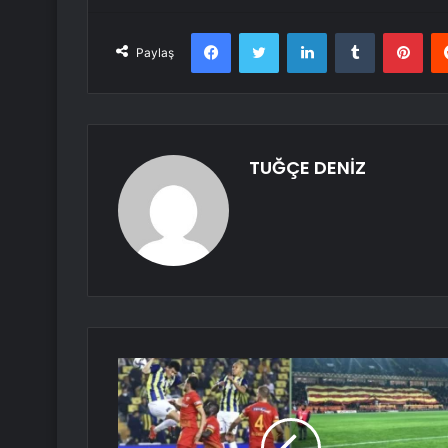
Facebook
Twitter
LinkedIn
Tumblr
Pint
Paylaş
TUĞÇE DENİZ