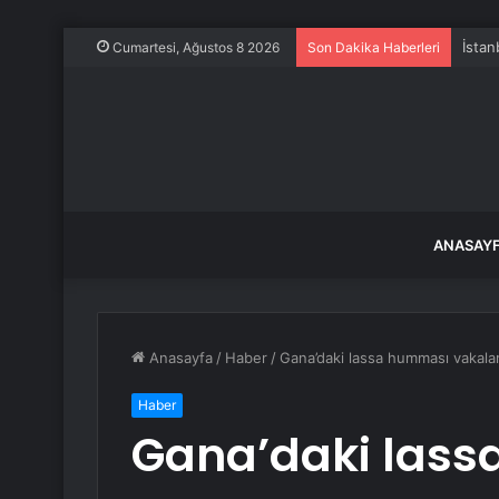
İstan
Cumartesi, Ağustos 8 2026
Son Dakika Haberleri
ANASAY
Anasayfa
/
Haber
/
Gana’daki lassa humması vakalar
Haber
Gana’daki las