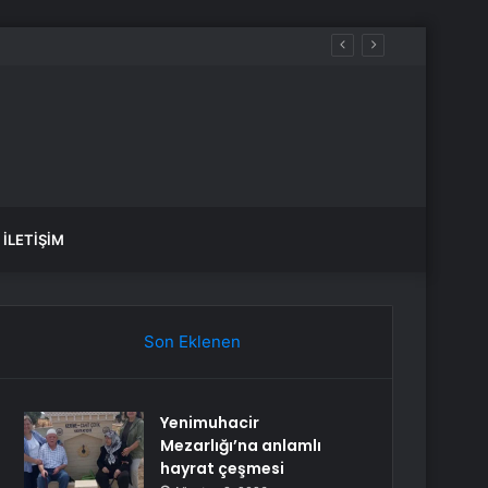
İLETIŞIM
Son Eklenen
Yenimuhacir
Mezarlığı’na anlamlı
hayrat çeşmesi