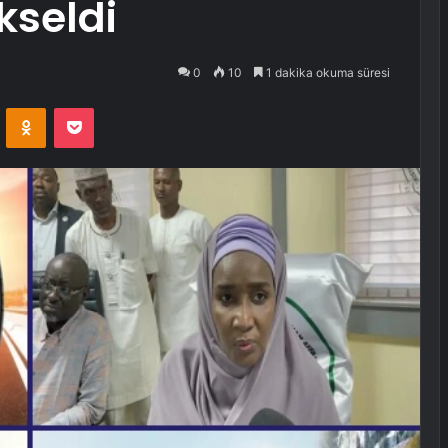
kseldi
0
10
1 dakika okuma süresi
VKontakte
Odnoklassniki
Pocket