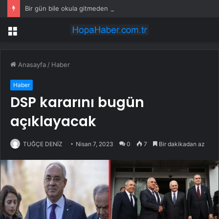
Bir gün bile okula gitmeden bir sağlık raporuyla 17 yıl boyunca maaş aldı
Menü
Anasayfa
/
Haber
Haber
DSP kararını bugün
açıklayacak
TUĞÇE DENİZ
Nisan 7, 2023
0
7
Bir dakikadan az