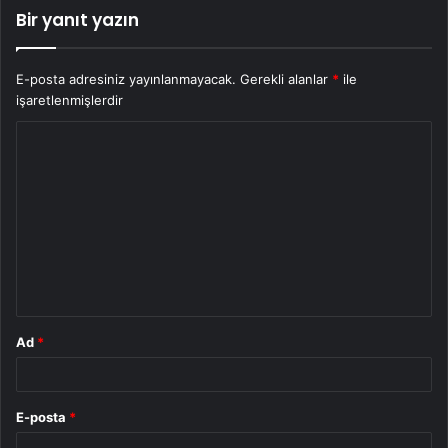
Bir yanıt yazın
E-posta adresiniz yayınlanmayacak.
Gerekli alanlar
*
ile
işaretlenmişlerdir
Y
o
r
u
m
*
Ad
*
E-posta
*