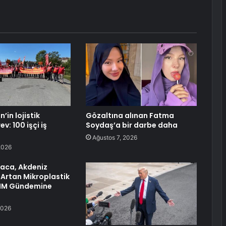
in lojistik
Gözaltına alınan Fatma
v: 100 işçi iş
Soydaş’a bir darbe daha
Ağustos 7, 2026
2026
raca, Akdeniz
 Artan Mikroplastik
TBMM Gündemine
2026