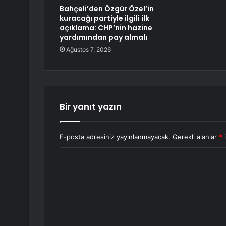
Bahçeli’den Özgür Özel’in
kuracağı partiyle ilgili ilk
açıklama: CHP’nin hazine
yardımından pay almalı
Ağustos 7, 2026
Bir yanıt yazın
E-posta adresiniz yayınlanmayacak.
Gerekli alanlar
*
i
Y
o
r
u
m