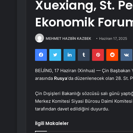
Xuexiang, St. P
Ekonomik Forum
MEHMET HAZBİN KAZBEK
Haziran 17, 2025
Facebook
Twitter
LinkedIn
Tumblr
Pinterest
Reddit
BEİJİNG, 17 Haziran (Xinhua) — Çin Başbakan 
arasında
Rusya
‘da düzenlenecek olan 28. St. 
Çin Dışişleri Bakanlığı sözcüsü salı günü yapt
Merkez Komitesi Siyasi Bürosu Daimi Komitesi
tarafından davet edildiğini duyurdu.
İlgili Makaleler