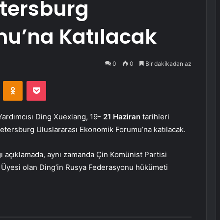
etersburg
u’na Katılacak
0
0
Bir dakikadan az
VKontakte
Odnoklassniki
Pocket
Yardımcısı Ding Xuexiang, 19-
21 Haziran
tarihleri
Petersburg Uluslararası Ekonomik Forumu’na katılacak.
ığı açıklamada, aynı zamanda Çin Komünist Partisi
 Üyesi olan Ding’in Rusya Federasyonu hükümeti