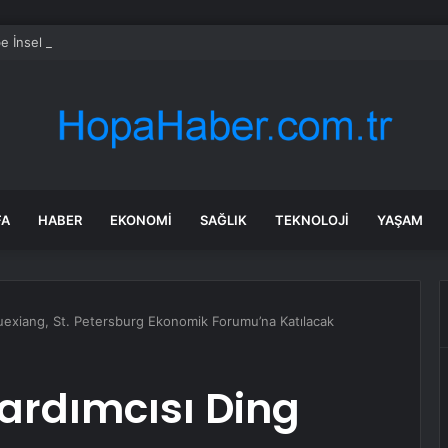
e İnsel Doğal Yaşam Çiftliği Atlı Binicilik Merkezi Oluyor
FA
HABER
EKONOMI
SAĞLIK
TEKNOLOJI
YAŞAM
uexiang, St. Petersburg Ekonomik Forumu’na Katılacak
ardımcısı Ding