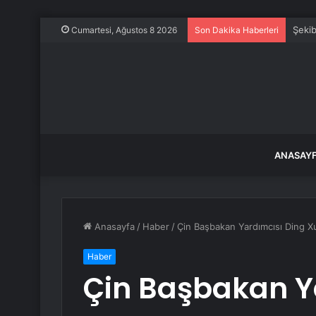
Şekib
Cumartesi, Ağustos 8 2026
Son Dakika Haberleri
ANASAY
Anasayfa
/
Haber
/
Çin Başbakan Yardımcısı Ding X
Haber
Çin Başbakan Y