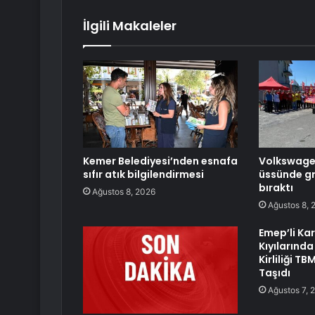
İlgili Makaleler
Kemer Belediyesi’nden esnafa
Volkswagen’
sıfır atık bilgilendirmesi
üssünde gre
bıraktı
Ağustos 8, 2026
Ağustos 8, 
Emep’li Ka
Kıyılarında
Kirliliği 
Taşıdı
Ağustos 7, 