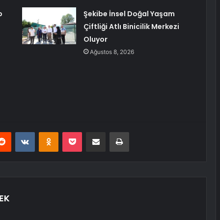
p
Şekibe İnsel Doğal Yaşam
Çiftliği Atlı Binicilik Merkezi
Oluyor
Ağustos 8, 2026
erest
Reddit
VKontakte
Odnoklassniki
Pocket
E-Posta ile paylaş
Yazdır
EK