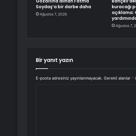
Gözaltına alınan Fatma
Bahçeli’de
Soydaş’a bir darbe daha
kuracağı par
açıklama: 
Ağustos 7, 2026
yardımında
Ağustos 7, 
Bir yanıt yazın
E-posta adresiniz yayınlanmayacak.
Gerekli alanlar
*
i
Y
o
r
u
m
*