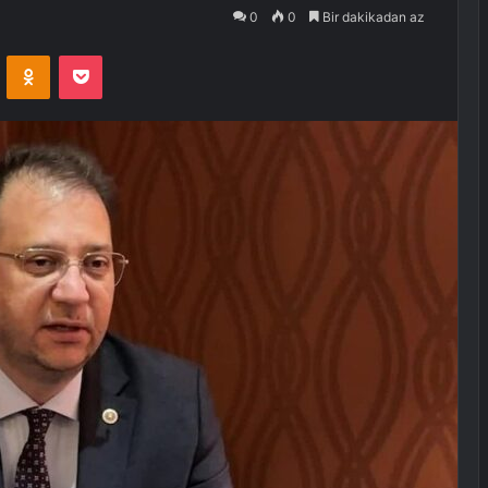
0
0
Bir dakikadan az
VKontakte
Odnoklassniki
Pocket