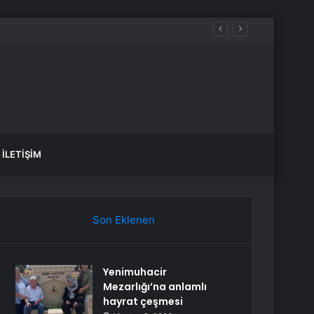
İLETIŞIM
Son Eklenen
Yenimuhacir
Mezarlığı’na anlamlı
hayrat çeşmesi