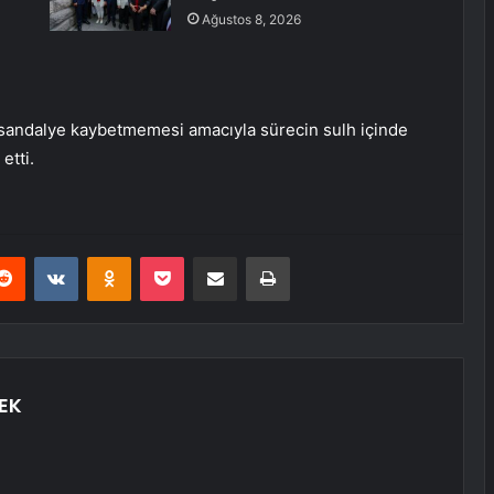
Ağustos 8, 2026
 sandalye kaybetmemesi amacıyla sürecin sulh içinde
etti.
erest
Reddit
VKontakte
Odnoklassniki
Pocket
E-Posta ile paylaş
Yazdır
EK