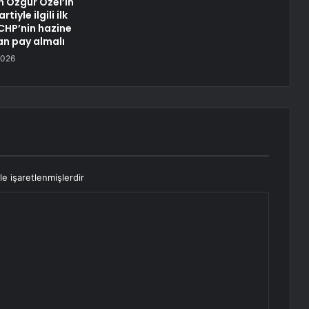
n Özgür Özel’in
tiyle ilgili ilk
CHP’nin hazine
n pay almalı
2026
le işaretlenmişlerdir