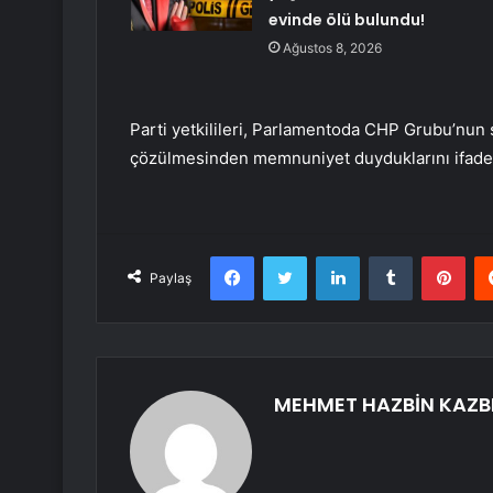
evinde ölü bulundu!
Ağustos 8, 2026
Parti yetkilileri, Parlamentoda CHP Grubu’nun
çözülmesinden memnuniyet duyduklarını ifade 
Facebook
Twitter
LinkedIn
Tumblr
Pint
Paylaş
MEHMET HAZBİN KAZB