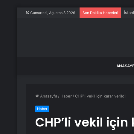
İstan
Cumartesi, Ağustos 8 2026
Son Dakika Haberleri
ANASAY
Anasayfa
/
Haber
/
CHP’li vekil için karar verildi!
Haber
CHP’li vekil için