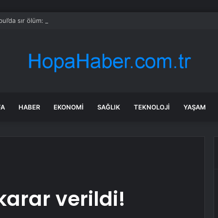
bul’da sır ölüm: 37 yaşındaki kadın savcının evinde ölü bulundu!
FA
HABER
EKONOMI
SAĞLIK
TEKNOLOJI
YAŞAM
 karar verildi!