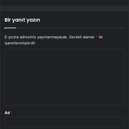
Bir yanıt yazın
E-posta adresiniz yayınlanmayacak.
Gerekli alanlar
*
ile
işaretlenmişlerdir
Y
o
r
u
m
*
Ad
*