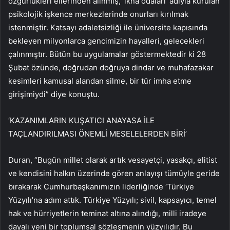
özgürlükleri ellerinden alınmış, ‘ikna odaları’ adıyla kurulan
psikolojik işkence merkezlerinde onurları kırılmak
istenmiştir. Katsayı adaletsizliği ile üniversite kapısında
bekleyen milyonlarca gencimizin hayalleri, gelecekleri
çalınmıştır. Bütün bu uygulamalar göstermektedir ki 28
Şubat özünde, doğrudan doğruya dindar ve muhafazakar
kesimleri kamusal alandan silme, bir tür imha etme
girişimiydi” diye konuştu.
‘KAZANIMLARIN KUŞATICI ANAYASA İLE
TAÇLANDIRILMASI ÖNEMLİ MESELELERDEN BİRİ’
Duran, “Bugün millet olarak artık vesayetçi, yasakçı, elitist
ve kendisini halkın üzerinde gören anlayışı tümüyle geride
bırakarak Cumhurbaşkanımızın liderliğinde ‘Türkiye
Yüzyılı’na adım attık. Türkiye Yüzyılı; sivil, kapsayıcı, temel
hak ve hürriyetlerin teminat altına alındığı, milli iradeye
dayalı yeni bir toplumsal sözleşmenin yüzyılıdır. Bu