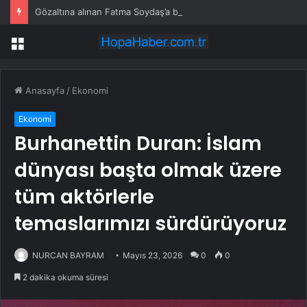
Gözaltına alınan Fatma Soydaş’a bir darbe daha
Menü
Anasayfa
/
Ekonomi
Ekonomi
Burhanettin Duran: İslam
dünyası başta olmak üzere
tüm aktörlerle
temaslarımızı sürdürüyoruz
NURCAN BAYRAM
Mayıs 23, 2026
0
0
2 dakika okuma süresi