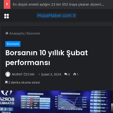
En düşük emekli aylığını 23 bin 552 liraya çıkaran düzenleme yürürlüğe girdi
Menü
Anasayfa
/
Ekonomi
Ekonomi
Borsanın 10 yıllık Şubat
performansı
MURAT ÖZCAN
Şubat 3, 2024
0
1
2 dakika okuma süresi