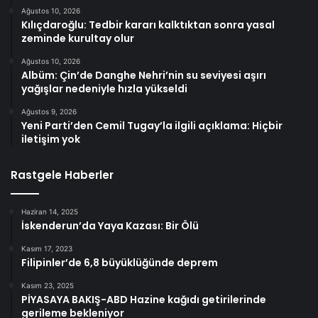
Ağustos 10, 2026
Kılıçdaroğlu: Tedbir kararı kalktıktan sonra yasal
zeminde kurultay olur
Ağustos 10, 2026
Albüm: Çin’de Danghe Nehri’nin su seviyesi aşırı
yağışlar nedeniyle hızla yükseldi
Ağustos 9, 2026
Yeni Parti’den Cemil Tugay’la ilgili açıklama: Hiçbir
iletişim yok
Rastgele Haberler
Haziran 14, 2025
İskenderun’da Yaya Kazası: Bir Ölü
Kasım 17, 2023
Filipinler’de 6,8 büyüklüğünde deprem
Kasım 23, 2025
PİYASAYA BAKIŞ-ABD Hazine kağıdı getirilerinde
gerileme bekleniyor