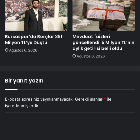
Bursaspor’da Borçlar 391
Mevduat faizleri
Milyon TL’ye Düştü
güncellendi: 5 Milyon TL’nin
aylık getirisi belli oldu
Ağustos 6, 2026
Ağustos 6, 2026
Bir yanıt yazın
E-posta adresiniz yayınlanmayacak.
Gerekli alanlar
*
ile
işaretlenmişlerdir
Y
o
r