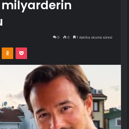
 milyarderin
u
0
0
1 dakika okuma süresi
VKontakte
Odnoklassniki
Pocket