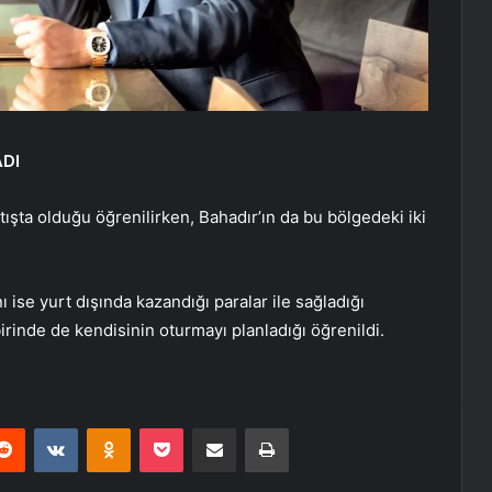
ADI
tışta olduğu öğrenilirken, Bahadır’ın da bu bölgedeki iki
ı ise yurt dışında kazandığı paralar ile sağladığı
birinde de kendisinin oturmayı planladığı öğrenildi.
erest
Reddit
VKontakte
Odnoklassniki
Pocket
E-Posta ile paylaş
Yazdır