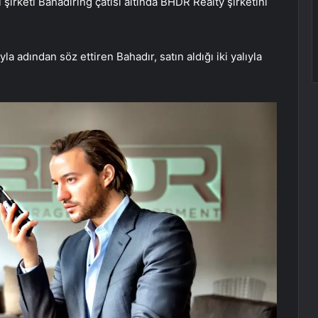
i şirketi Bahadiring çatısı altında BHDR Realty şirketini
 adından söz ettiren Bahadır, satın aldığı iki yalıyla