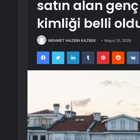
satın alan genç
kimliği belli old
MEHMET HAZBİN KAZBEK
Mayıs 15, 2026
Facebook
Twitter
LinkedIn
Tumblr
Pinterest
Reddit