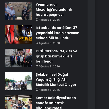
Yenimuhacir
Mezarlığı’na anlamlı
hayrat çeşmesi
Ağustos 8, 2026
İstanbul’da sır ölüm: 37
yaşındaki kadın savcının
evinde ölü bulundu!
Ağustos 8, 2026
YENİ Parti’de PM, YDK ve
grup başkanvekilleri
belirlendi
Ağustos 8, 2026
Şekibe İnsel Doğal
Yaşam Çiftliği Atlı
Binicilik Merkezi Oluyor
Ağustos 8, 2026
Kemer Belediyesi’nden
esnafa sıfır atık
bilgilendirmesi