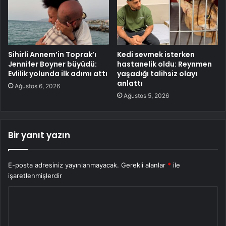
Sihirli Annem’in Toprak’ı
Kedi sevmek isterken
Jennifer Boyner büyüdü:
hastanelik oldu: Reynmen
Evlilik yolunda ilk adımı attı
yaşadığı talihsiz olayı
anlattı
Ağustos 6, 2026
Ağustos 5, 2026
Bir yanıt yazın
E-posta adresiniz yayınlanmayacak.
Gerekli alanlar
*
ile
işaretlenmişlerdir
Y
o
r