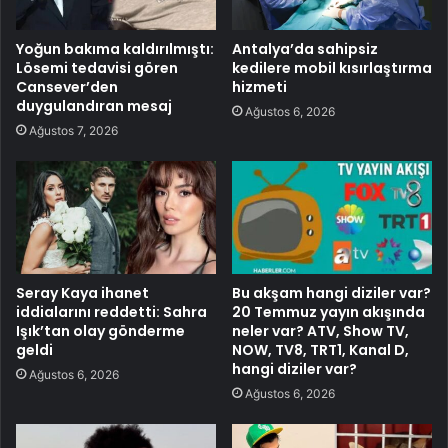
Yoğun bakıma kaldırılmıştı:
Antalya’da sahipsiz
Lösemi tedavisi gören
kedilere mobil kısırlaştırma
Cansever’den
hizmeti
duygulandıran mesaj
Ağustos 6, 2026
Ağustos 7, 2026
Seray Kaya ihanet
Bu akşam hangi diziler var?
iddialarını reddetti: Sahra
20 Temmuz yayın akışında
Işık’tan olay gönderme
neler var? ATV, Show TV,
geldi
NOW, TV8, TRT1, Kanal D,
hangi diziler var?
Ağustos 6, 2026
Ağustos 6, 2026