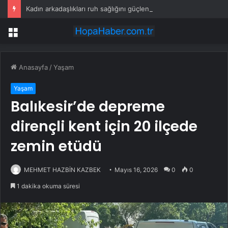
Kadın arkadaşlıkları ruh sağlığını güçlendiriyor
Menü
Anasayfa
/
Yaşam
Yaşam
Balıkesir’de depreme
dirençli kent için 20 ilçede
zemin etüdü
MEHMET HAZBİN KAZBEK
Mayıs 16, 2026
0
0
1 dakika okuma süresi