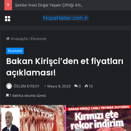
Şekibe İnsel Doğal Yaşam Çiftliği Atlı Binicilik Merkezi Oluyor
Menü
Anasayfa
/
Ekonomi
Ekonomi
Bakan Kirişci’den et fiyatları
açıklaması!
ÖZLEM EYİSOY
Mayıs 9, 2023
0
10
1 dakika okuma süresi