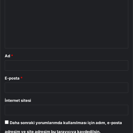
o
r
u
m
*
Ad
*
E-posta
*
İnternet sitesi
Daha sonraki yorumlarımda kullanılması için adım, e-posta
adresim ve site adresim bu tarayıcıya kaydedilsin.