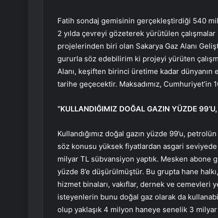
Fatih sondaj gemisinin gerçekleştirdiği 540 m
2 yılda çevreyi gözeterek yürütülen çalışmala
projelerinden biri olan Sakarya Gaz Alanı Geli
gururla söz edebilirim ki projeyi yürüten çalı
Alanı, keşiften birinci üretime kadar dünyanın e
tarihe geçecektir. Maksadımız, Cumhuriyet’in 100
“KULLANDIĞIMIZ DOĞAL GAZIN YÜZDE 99’U,
Kullandığımız doğal gazın yüzde 99’u, petrolün 
söz konusu yüksek fiyatlardan asgari seviyede 
milyar TL sübvansiyon yaptık. Mesken abone gr
yüzde 8’e düşürülmüştür. Bu grupta hane halkı, 
hizmet binaları, vakıflar, dernek ve cemevleri
isteyenlerin bunu doğal gaz olarak da kullan
olup yaklaşık 4 milyon haneye senelik 3 milyar T