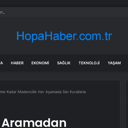
ün bile okula gitmeden bir sağlık raporuyla 17 yıl boyunca maaş aldı
FA
HABER
EKONOMI
SAĞLIK
TEKNOLOJI
YAŞAM
e Kadar Madencilik Her Aşamada Sıkı Kurallarla
: Aramadan