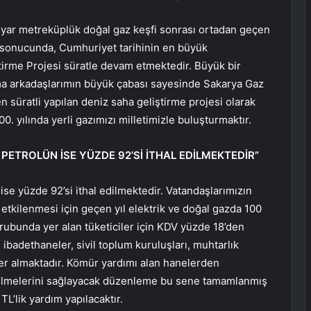
ilyar metreküplük doğal gaz keşfi sonrası ortadan geçen
r sonucunda, Cumhuriyet tarihinin en büyük
ştirme Projesi süratle devam etmektedir. Büyük bir
şma arkadaşlarımın büyük çabası sayesinde Sakarya Gaz
n süratli yapılan deniz saha geliştirme projesi olarak
. yılında yerli gazımızı milletimizle buluşturmaktır.
 PETROLÜN İSE YÜZDE 92’Sİ İTHAL EDİLMEKTEDİR”
ise yüzde 92’si ithal edilmektedir. Vatandaşlarımızın
etkilenmesi için geçen yıl elektrik ve doğal gazda 100
ubunda yer alan tüketiciler için KDV yüzde 18’den
ibadethaneler, sivil toplum kuruluşları, muhtarlık
 yer almaktadır. Kömür yardımı alan hanelerden
abilmelerini sağlayacak düzenleme bu sene tamamlanmış
L’lik yardım yapılacaktır.