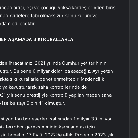
ndan birisi, eşi ve çocuğu yoksa kardeşlerinden birisi
aranan kaidelere tabi olmaksızın kamu kurum ve
hdam edilecektir.
ER AŞAMADA SIKI KURALLARLA
den ihracatımız, 2021 yılında Cumhuriyet tarihinin
uştur. Bu sene 6 milyar doları da aşacağız. Ayrıyeten
ta sıkı kurallarla denetlenmektedir. Madencilik
pıya kavuşturarak saha kontrollerinde de
1 yılı sonu prestijiyle kontrolü yapılan maden saha
e ise bu sayı 6 bin 41 olmuştur.
 milyon ton bor eserleri satışından 1 milyar 30 milyon
emiz ferrobor gereksiniminin karşılanması için
sin temelini 17 Eylül 2022’de attık. Projenin 2023 yılı