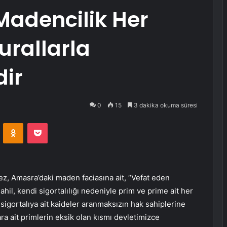
Madencilik Her
urallarla
ir
0
15
3 dakika okuma süresi
VKontakte
Odnoklassniki
Pocket
z, Amasra’daki maden faciasına ait, “Vefat eden
hil, kendi sigortalılığı nedeniyle prim ve prime ait her
e sigortalıya ait kaideler aranmaksızın hak sahiplerine
ra ait primlerin eksik olan kısmı devletimizce