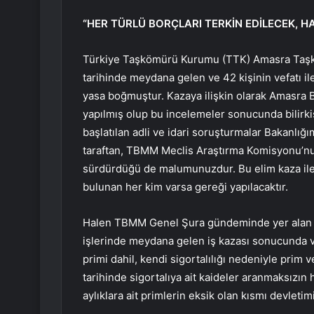
“HER TÜRLÜ BORÇLARI TERKİN EDİLECEK, H
Türkiye Taşkömürü Kurumu (TTK) Amasra Taşk
tarihinde meydana gelen ve 42 kişinin vefatı il
yasa boğmuştur. Kazaya ilişkin olarak Amasra Baş
yapılmış olup bu incelemeler sonucunda bilirkiş
başlatılan adli ve idari soruşturmalar Bakanlığı
taraftan, TBMM Meclis Araştırma Komisyonu’nun m
sürdürdüğü de malumunuzdur. Bu elim kaza ile i
bulunan her kim varsa gereği yapılacaktır.
Halen TBMM Genel Şura gündeminde yer alan dü
işlerinde meydana gelen iş kazası sonucunda v
primi dahil, kendi sigortalılığı nedeniyle prim v
tarihinde sigortalıya ait kaideler aranmaksızın
aylıklara ait primlerin eksik olan kısmı devleti