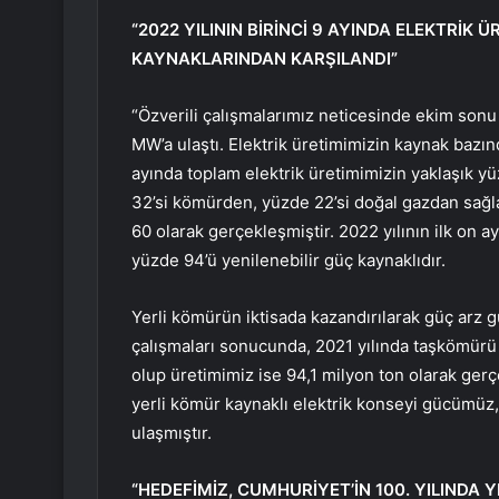
“2022 YILININ BİRİNCİ 9 AYINDA ELEKTRİK 
KAYNAKLARINDAN KARŞILANDI”
“Özverili çalışmalarımız neticesinde ekim sonu 
MW’a ulaştı. Elektrik üretimimizin kaynak bazınd
ayında toplam elektrik üretimimizin yaklaşık yü
32’si kömürden, yüzde 22’si doğal gazdan sağla
60 olarak gerçekleşmiştir. 2022 yılının ilk on a
yüzde 94’ü yenilenebilir güç kaynaklıdır.
Yerli kömürün iktisada kazandırılarak güç arz 
çalışmaları sonucunda, 2021 yılında taşkömürü
olup üretimimiz ise 94,1 milyon ton olarak ger
yerli kömür kaynaklı elektrik konseyi gücümüz,
ulaşmıştır.
“HEDEFİMİZ, CUMHURİYET’İN 100. YILINDA 