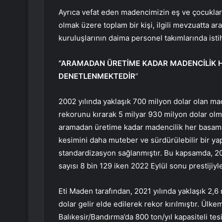
Ayrıca vefat eden madencimizin eş ve çocukları
olmak üzere toplam bir kişi, ilgili mevzuatta 
kuruluşlarının daima personel takımlarında isti
“ARAMADAN ÜRETİME KADAR MADENCİLİK H
DENETLENMEKTEDİR
“
2002 yılında yaklaşık 700 milyon dolar olan ma
rekorunu kırarak 5 milyar 930 milyon dolar olm
aramadan üretime kadar madencilik her basamak
kesimini daha muteber ve sürdürülebilir bir ya
standardizasyon sağlanmıştır. Bu kapsamda, 202
sayısı 8 bin 129 iken 2022 Eylül sonu prestijiyl
Eti Maden tarafından, 2021 yılında yaklaşık 2,6
dolar gelir elde edilerek rekor kırılmıştır. Ülk
Balıkesir/Bandırma’da 800 ton/yıl kapasiteli tesi