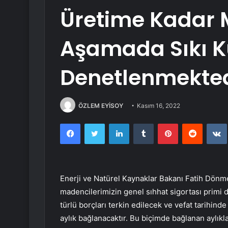
Üretime Kadar 
Aşamada Sıkı K
Denetlenmekted
ÖZLEM EYİSOY
Kasım 16, 2022
Facebook
Twitter
LinkedIn
Tumblr
Pinterest
Reddit
Enerji ve Natürel Kaynaklar Bakanı Fatih Dönme
madencilerimizin genel sıhhat sigortası primi da
türlü borçları terkin edilecek ve vefat tarihind
aylık bağlanacaktır. Bu biçimde bağlanan aylıkla