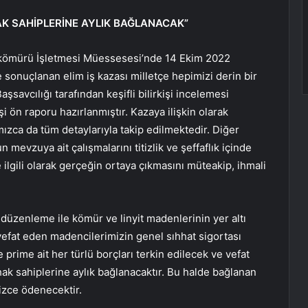
AK SAHİPLERİNE AYLIK BAĞLANACAK”
ömürü İşletmesi Müessesesi’nde 14 Ekim 2022
e sonuçlanan elim iş kazası milletçe hepimizi derin bir
savcılığı tarafından keşifli bilirkişi incelemesi
i ön raporu hazırlanmıştır. Kazaya ilişkin olarak
mızca da tüm detaylarıyla takip edilmektedir. Diğer
evzuya ait çalışmalarını titizlik ve şeffaflık içinde
lgili olarak gerçeğin ortaya çıkmasını müteakip, ihmali
zenleme ile kömür ve linyit madenlerinin yer altı
efat eden madencilerimizin genel sıhhat sigortası
e prime ait her türlü borçları terkin edilecek ve vefat
 hak sahiplerine aylık bağlanacaktır. Bu halde bağlanan
mizce ödenecektir.