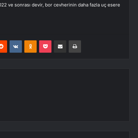
22 ve sonrası devir, bor cevherinin daha fazla uç esere
erest
Reddit
VKontakte
Odnoklassniki
Pocket
E-Posta ile paylaş
Yazdır