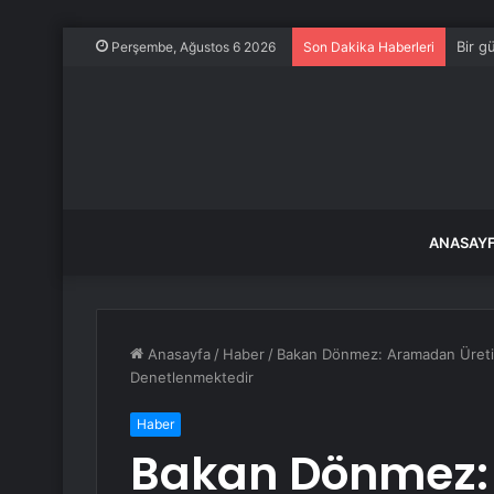
Bir g
Perşembe, Ağustos 6 2026
Son Dakika Haberleri
ANASAY
Anasayfa
/
Haber
/
Bakan Dönmez: Aramadan Üretim
Denetlenmektedir
Haber
Bakan Dönmez