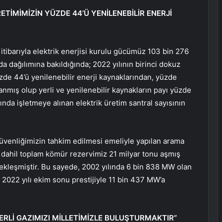
ÜRETİMİMİZİN YÜZDE 44’Ü YENİLENEBİLİR ENERJİ
itibarıyla elektrik enerjisi kurulu gücümüz 103 bin 276
a dağılımına bakıldığında; 2022 yılının birinci dokuz
zde 44’ü yenilenebilir enerji kaynaklarından, yüzde
nmış olup yerli ve yenilenebilir kaynakların payı yüzde
yında işletmeye alınan elektrik üretim santral sayısının
güvenliğimizin tahkim edilmesi emeliyle yapılan arama
 dahil toplam kömür rezervimiz 21 milyar tonu aşmış
çekleşmiştir. Bu sayede, 2002 yılında 6 bin 838 MW olan
 2022 yılı ekim sonu prestijiyle 11 bin 437 MW’a
YERLİ GAZIMIZI MİLLETİMİZLE BULUŞTURMAKTIR”