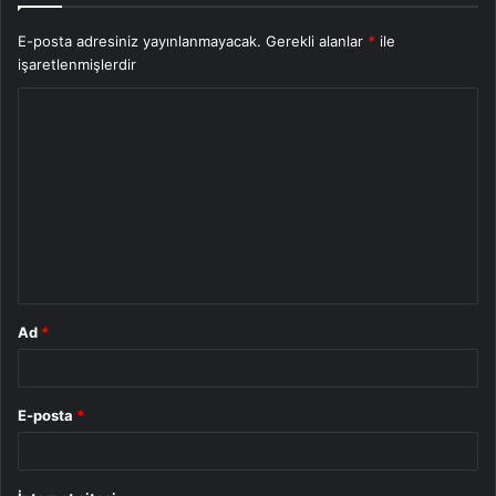
E-posta adresiniz yayınlanmayacak.
Gerekli alanlar
*
ile
işaretlenmişlerdir
Y
o
r
u
m
*
Ad
*
E-posta
*