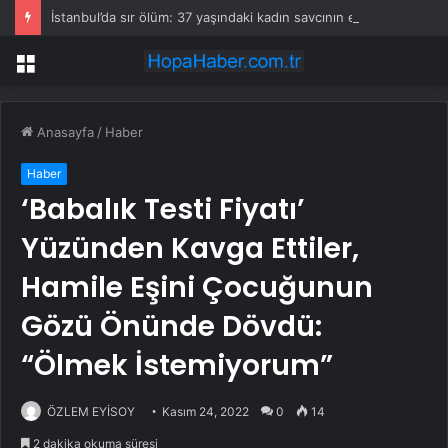
İstanbul’da sır ölüm: 37 yaşındaki kadın savcının evinde ölü bulundu!
Menü
Anasayfa
/
Haber
Haber
‘Babalık Testi Fiyatı’
Yüzünden Kavga Ettiler,
Hamile Eşini Çocuğunun
Gözü Önünde Dövdü:
“Ölmek İstemiyorum”
ÖZLEM EYİSOY
Kasım 24, 2022
0
14
2 dakika okuma süresi