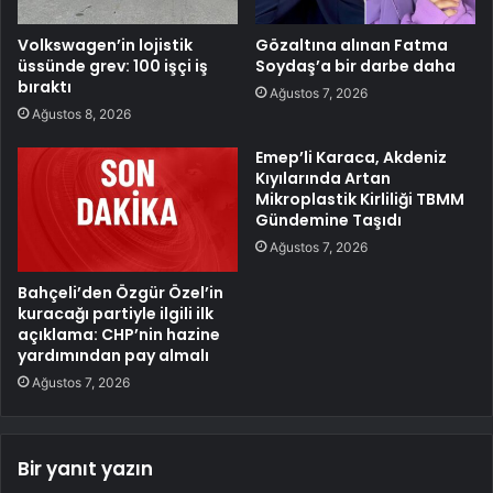
Volkswagen’in lojistik
Gözaltına alınan Fatma
üssünde grev: 100 işçi iş
Soydaş’a bir darbe daha
bıraktı
Ağustos 7, 2026
Ağustos 8, 2026
Emep’li Karaca, Akdeniz
Kıyılarında Artan
Mikroplastik Kirliliği TBMM
Gündemine Taşıdı
Ağustos 7, 2026
Bahçeli’den Özgür Özel’in
kuracağı partiyle ilgili ilk
açıklama: CHP’nin hazine
yardımından pay almalı
Ağustos 7, 2026
Bir yanıt yazın