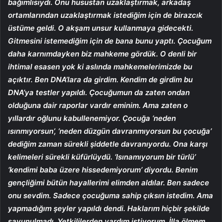
bağımlısıydı. Onu husustan uzaklaştırmak, arkadaş
ortamlarından uzaklaştırmak istediğim için de birazcık
üstüme geldi. O akşam unsur kullanmaya gidecekti.
Gitmesini istemediğim için de bana bunu yaptı. Çocuğum
daha karnımdayken biz mahkeme gördük. O denli bir
ihtimal esasen yok ki aslında mahkemelerimizde bu
açıktır. Ben DNA’lara da girdim. Kendim de girdim bu
DNA’ya testler yapıldı. Çocuğumun da zaten ondan
olduğuna dair raporlar vardır eminim. Ama zaten o
yıllardır oğlunu kabullenemiyor. Çocuğa ‘neden
ısınmıyorsun’, ‘neden düzgün davranmıyorsun bu çocuğa’
dediğim zaman sürekli şiddetle davranıyordu. Ona karşı
kelimeleri sürekli küfürlüydü. ‘Isınamıyorum bir türlü’
‘kendimi baba üzere hissedemiyorum’ diyordu. Benim
gençliğimi bütün hayallerimi elimden aldılar. Ben sadece
onu sevdim. Sadece çocuğuma sahip çıksın istedim. Ama
yapmadığım şeyler yapıldı dendi. Haklarım hiçbir şekilde
savunulmadı. Yetkililerden yardım istiyorum. İlla ölmem