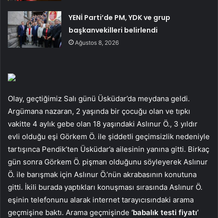
YENİ Parti’de PM, YDK ve grup
başkanvekilleri belirlendi
Ağustos 8, 2026
Olay, geçtiğimiz Salı günü Üsküdar’da meydana geldi.
Argümana nazaran, 2 yaşında bir çocuğu olan ve tıpkı
vakitte 4 aylık gebe olan 18 yaşındaki Aslınur Ö., 3 yıldır
evli olduğu eşi Görkem Ö. ile şiddetli geçimsizlik nedeniyle
tartışınca Pendik’ten Üsküdar’a ailesinin yanına gitti. Birkaç
gün sonra Görkem Ö. pişman olduğunu söyleyerek Aslınur
Ö. ile barışmak için Aslınur Ö.’nün akrabasının konutuna
gitti. İkili burada yaptıkları konuşması sırasında Aslınur Ö.
eşinin telefonunu alarak internet tarayıcısındaki arama
geçmişine baktı. Arama geçmişinde
‘babalık testi fiyatı’