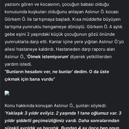
yazısını gören ve kocasının, çocuğun babası olduğu
konusunda kuşkuları olduğunu anlayan Aslınur Ö. kocası
Görkem Ö. ile tartışmaya başladı. Kısa müddette büyüyen
tartışma yumruklu hengameye dönüştü. Görkem Ö. 4 aylık
gebe eşini 2 yaşındaki küçük çocuğunun gözü önünde
yumruklarla darp etti. Kanlar içine yere yığılan Aslınur Ö.’yü
ailesi hastaneye kaldırdı. Hastaneden darp raporu alan
Aslınur Ö.,
‘Ölmek istemiyorum’
diyerek yetkililerden
yardım istedi.
“Bunların hesabını ver, ne bunlar’ dedim. O da üste
çıkmak için bana vurdu”
Konu hakkında konuşan Aslınur Ö., şunları söyledi:
‘Yaklaşık 3 yıldır evliyiz. 2 yaşında 1 tane oğlumuz var. 3
yıldır şiddetli geçimsizliğimiz vardı. Daha sonralarından
sürekli ayrıldık ve barıştık. Bundan 4 ay önce ben onun