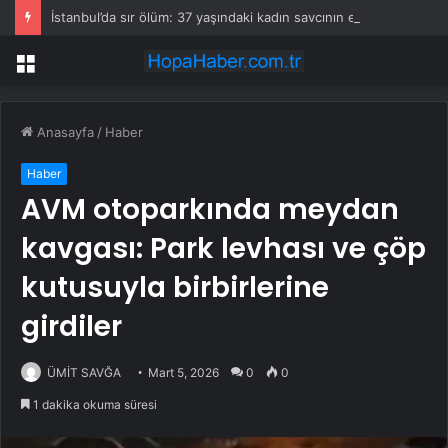
İstanbul’da sır ölüm: 37 yaşındaki kadın savcının evinde ölü bulundu!
Menü
Anasayfa
/
Haber
Haber
AVM otoparkında meydan
kavgası: Park levhası ve çöp
kutusuyla birbirlerine
girdiler
ÜMİT SAVĞA
Mart 5, 2026
0
0
1 dakika okuma süresi