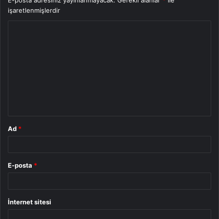
E-posta adresiniz yayınlanmayacak.
Gerekli alanlar
*
ile
işaretlenmişlerdir
Y
o
r
u
m
*
Ad
*
E-posta
*
İnternet sitesi