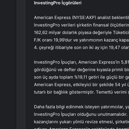
InvestingPro İçgörüleri
American Express (NYSE:AXP) analist beklentiler
InvestingPro verileri şirketin finansal ölçütle
162,62 milyar dolarlık piyasa değeriyle Tüketic
F/K oranı 19,99’dur ve yatırımcının kazanç kapa
4. çeyreği itibariyle son on iki ay için 19,47 ol
InvestingPro İpuçları, American Express’in 5,81 
gördüğünü ve defter değerine kıyasla primli bir
son üç ayda toplam %19,11 getiri ile güçlü bir ge
American Express, etkileyici bir şekilde 54 yı
tutarlı bir bağlılık göstermiştir. Temettü verimi
Daha fazla bilgi edinmek isteyen yatırımcılar, ya
InvestingPro İpuçları olduğunu unutmamalıdır.
kazançlarını yukarı yönlü revize etmesi, şirketi