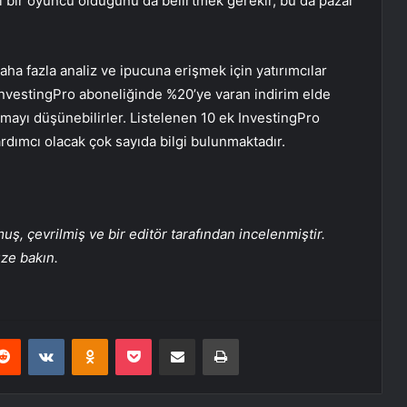
 bir oyuncu olduğunu da belirtmek gerekir, bu da pazar
ha fazla analiz ve ipucuna erişmek için yatırımcılar
InvestingPro aboneliğinde %20’ye varan indirim elde
ayı düşünebilirler. Listelenen 10 ek InvestingPro
ardımcı olacak çok sayıda bilgi bulunmaktadır.
, çevrilmiş ve bir editör tarafından incelenmiştir.
üze bakın.
erest
Reddit
VKontakte
Odnoklassniki
Pocket
E-Posta ile paylaş
Yazdır