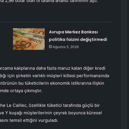
a 2,96 dolar olan ortalama analist tahminini aştı.
Avrupa Merkez Bankası
politika faizini değiştirmedi
Ağustos 5, 2026
arcama kalıplarına daha fazla maruz kalan diğer kredi
ğı için şirketin varlıklı müşteri kitlesi performansında
ktörünün bu tüketicilerin ekonomik istikrarına ilişkin
mde ortaya çıkmıştır.
 Le Caillec, özellikle tüketici tarafında güçlü bir
 ve Y kuşağı müşterilerinin çeyrek boyunca küresel
ını temsil ettiğini vurguladı.