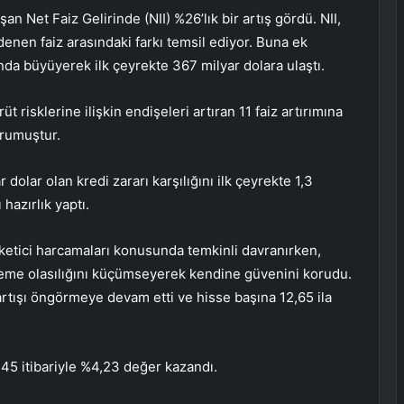
n Net Faiz Gelirinde (NII) %26’lık bir artış gördü. NII,
denen faiz arasındaki farkı temsil ediyor. Buna ek
nında büyüyerek ilk çeyrekte 367 milyar dolara ulaştı.
t risklerine ilişkin endişeleri artıran 11 faiz artırımına
rumuştur.
 dolar olan kredi zararı karşılığını ilk çeyrekte 1,3
hazırlık yaptı.
ketici harcamaları konusunda temkinli davranırken,
leme olasılığını küçümseyerek kendine güvenini korudu.
r artışı öngörmeye devam etti ve hisse başına 12,65 ila
5 itibariyle %4,23 değer kazandı.