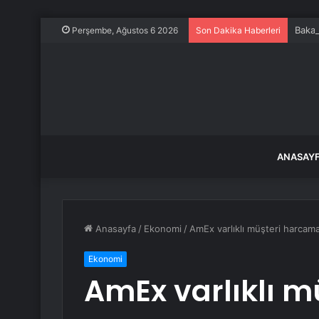
Bakan
Perşembe, Ağustos 6 2026
Son Dakika Haberleri
ANASAY
Anasayfa
/
Ekonomi
/
AmEx varlıklı müşteri harcamal
Ekonomi
AmEx varlıklı m