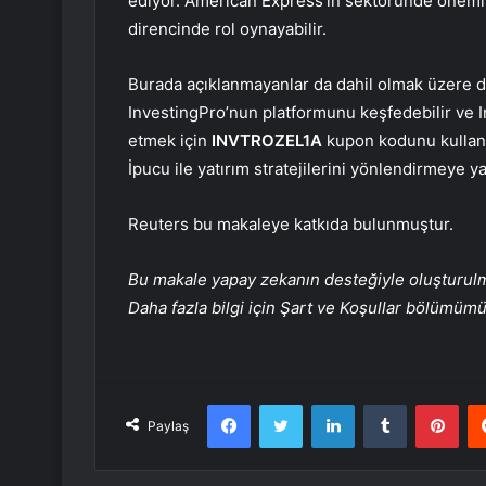
ediyor. American Express’in sektöründe önemli
direncinde rol oynayabilir.
Burada açıklanmayanlar da dahil olmak üzere da
InvestingPro’nun platformunu keşfedebilir ve 
etmek için
INVTROZEL1A
kupon kodunu kullanm
İpucu ile yatırım stratejilerini yönlendirmeye y
Reuters bu makaleye katkıda bulunmuştur.
Bu makale yapay zekanın desteğiyle oluşturulmuş
Daha fazla bilgi için Şart ve Koşullar bölümüm
Facebook
Twitter
LinkedIn
Tumblr
Pint
Paylaş