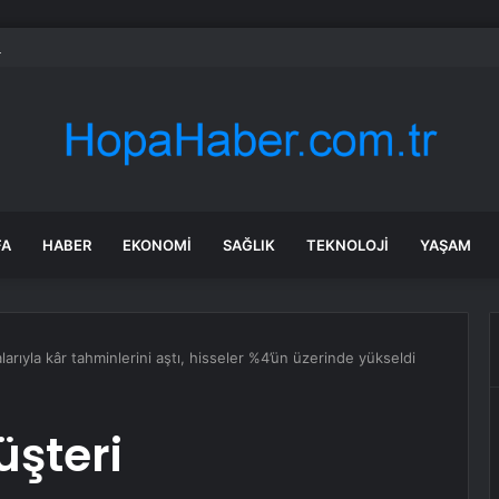
 Bayraktar: Yeni enerji mimarisi ile dışa bağımlılığı bitireceğiz
FA
HABER
EKONOMI
SAĞLIK
TEKNOLOJI
YAŞAM
arıyla kâr tahminlerini aştı, hisseler %4’ün üzerinde yükseldi
üşteri