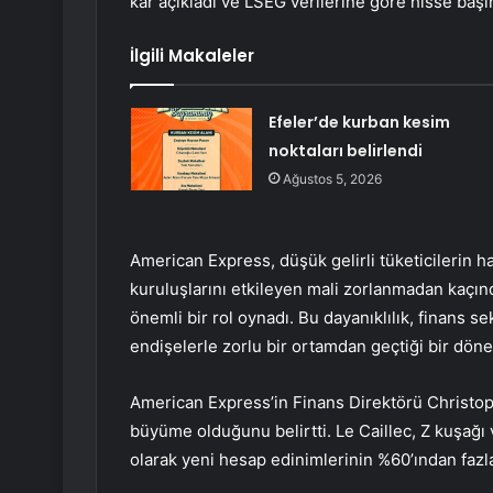
kâr açıkladı ve LSEG verilerine göre hisse başın
İlgili Makaleler
Efeler’de kurban kesim
noktaları belirlendi
Ağustos 5, 2026
American Express, düşük gelirli tüketicilerin h
kuruluşlarını etkileyen mali zorlanmadan kaçındı
önemli bir rol oynadı. Bu dayanıklılık, finans se
endişelerle zorlu bir ortamdan geçtiği bir döne
American Express’in Finans Direktörü Christophe
büyüme olduğunu belirtti. Le Caillec, Z kuşağı
olarak yeni hesap edinimlerinin %60’ından fazlas