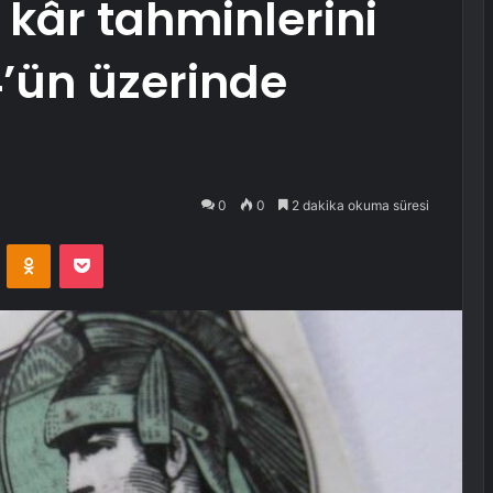
kâr tahminlerini
4’ün üzerinde
0
0
2 dakika okuma süresi
VKontakte
Odnoklassniki
Pocket