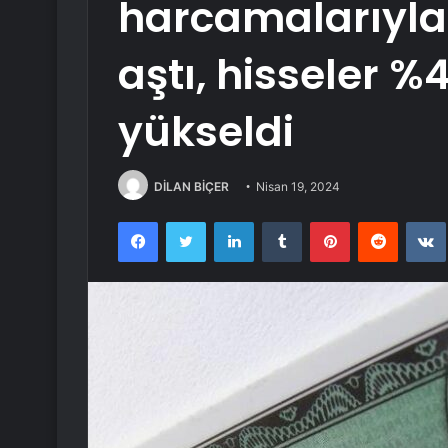
harcamalarıyla 
aştı, hisseler %
yükseldi
DİLAN BİÇER
Nisan 19, 2024
Facebook
Twitter
LinkedIn
Tumblr
Pinterest
Reddit