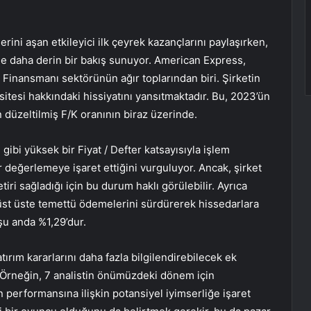
ini aşan etkileyici ilk çeyrek kazançlarını paylaşırken,
rine daha derin bir bakış sunuyor. American Express,
i Finansmanı sektörünün ağır toplarından biri. Şirketin
sitesi hakkındaki hissiyatını yansıtmaktadır. Bu, 2023’ün
an düzeltilmiş F/K oranının biraz üzerinde.
gibi yüksek bir Fiyat / Defter katsayısıyla işlem
 değerlemeye işaret ettiğini vurguluyor. Ancak, şirket
tiri sağladığı için bu durum haklı görülebilir. Ayrıca
l üst üste temettü ödemelerini sürdürerek hissedarlara
 şu anda %1,29’dur.
tırım kararlarını daha fazla bilgilendirebilecek ek
 Örneğin, 7 analistin önümüzdeki dönem için
n performansına ilişkin potansiyel iyimserliğe işaret