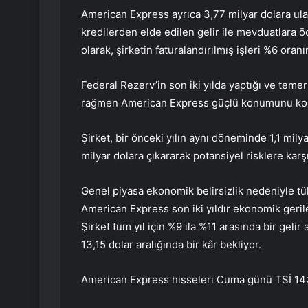
American Express ayrıca 3,77 milyar dolara ulaşa
kredilerden elde edilen gelir ile mevduatlara ö
olarak, şirketin faturalandırılmış işleri %6 ora
Federal Rezerv’in son iki yılda yaptığı ve temerrü
rağmen American Express güçlü konumunu ko
Şirket, bir önceki yılın aynı döneminde 1,1 milyar
milyar dolara çıkararak potansiyel risklere karşı 
Genel piyasa ekonomik belirsizlik nedeniyle tü
American Express son iki yıldır ekonomik geri
Şirket tüm yıl için %9 ila %11 arasında bir geli
13,15 dolar aralığında bir kâr bekliyor.
American Express hisseleri Cuma günü TSİ 14:4