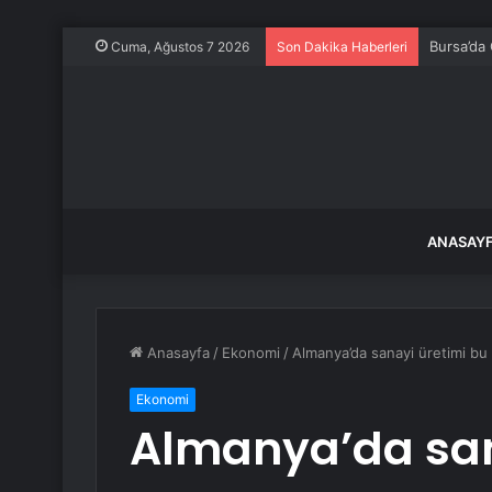
Bursa’da
Cuma, Ağustos 7 2026
Son Dakika Haberleri
ANASAY
Anasayfa
/
Ekonomi
/
Almanya’da sanayi üretimi bu y
Ekonomi
Almanya’da sana