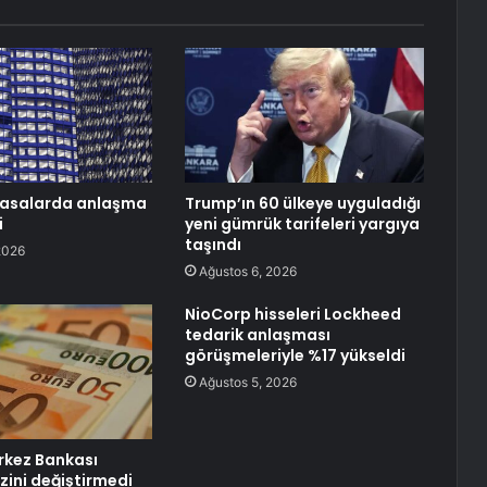
yasalarda anlaşma
Trump’ın 60 ülkeye uyguladığı
i
yeni gümrük tarifeleri yargıya
taşındı
2026
Ağustos 6, 2026
NioCorp hisseleri Lockheed
tedarik anlaşması
görüşmeleriyle %17 yükseldi
Ağustos 5, 2026
rkez Bankası
izini değiştirmedi