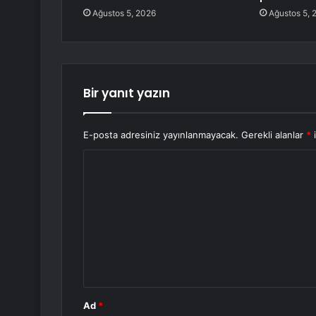
Ağustos 5, 2026
Ağustos 5, 
Bir yanıt yazın
E-posta adresiniz yayınlanmayacak.
Gerekli alanlar
*
i
Y
o
r
u
m
*
Ad
*