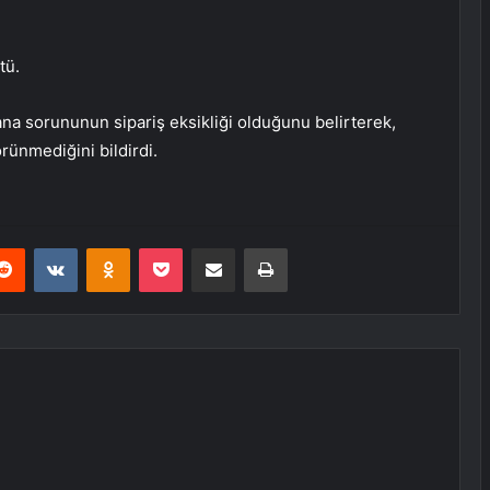
tü.
ana sorununun sipariş eksikliği olduğunu belirterek,
rünmediğini bildirdi.
erest
Reddit
VKontakte
Odnoklassniki
Pocket
E-Posta ile paylaş
Yazdır