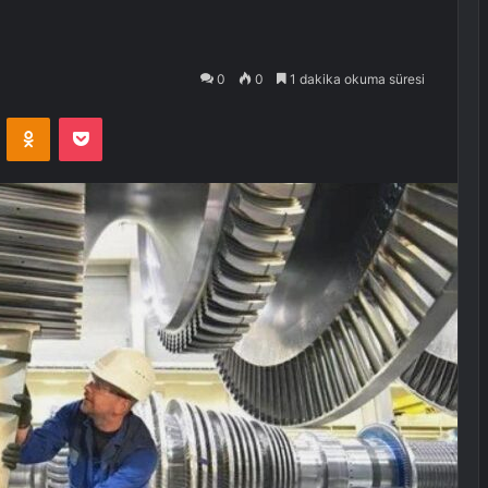
0
0
1 dakika okuma süresi
VKontakte
Odnoklassniki
Pocket