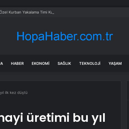
 Özel Kurban Yakalama Timi Kuruldu
FA
HABER
EKONOMI
SAĞLIK
TEKNOLOJI
YAŞAM
ıl ilk kez düştü
yi üretimi bu yıl