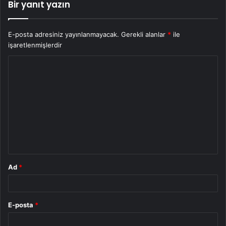
Bir yanıt yazın
E-posta adresiniz yayınlanmayacak.
Gerekli alanlar
*
ile
işaretlenmişlerdir
Y
o
r
u
m
*
Ad
*
E-posta
*