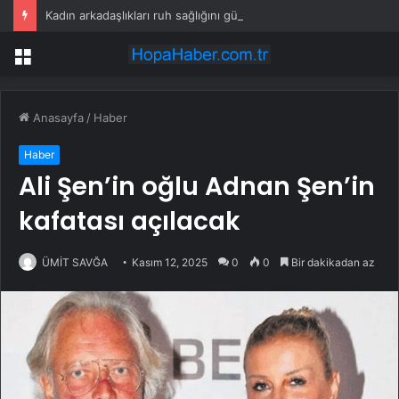
Kadın arkadaşlıkları ruh sağlığını güçlendiriyor
Menü
Anasayfa
/
Haber
Haber
Ali Şen’in oğlu Adnan Şen’in
kafatası açılacak
ÜMİT SAVĞA
Kasım 12, 2025
0
0
Bir dakikadan az