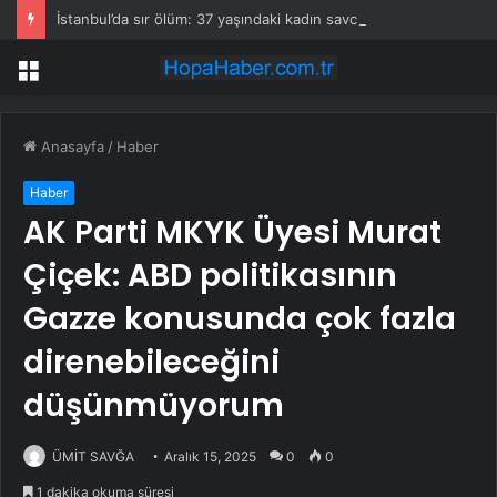
İstanbul’da sır ölüm: 37 yaşındaki kadın savcının evinde ölü bulundu!
Menü
Anasayfa
/
Haber
Haber
AK Parti MKYK Üyesi Murat
Çiçek: ABD politikasının
Gazze konusunda çok fazla
direnebileceğini
düşünmüyorum
ÜMİT SAVĞA
Aralık 15, 2025
0
0
1 dakika okuma süresi