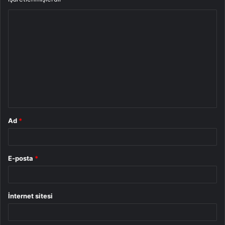
Y
o
r
u
m
*
Ad
*
E-posta
*
İnternet sitesi