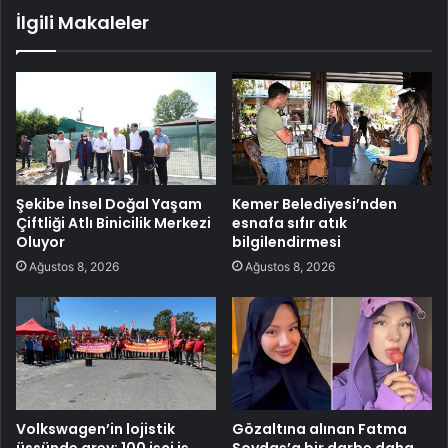
İlgili Makaleler
Şekibe İnsel Doğal Yaşam
Kemer Belediyesi’nden
Çiftliği Atlı Binicilik Merkezi
esnafa sıfır atık
Oluyor
bilgilendirmesi
Ağustos 8, 2026
Ağustos 8, 2026
Volkswagen’in lojistik
Gözaltına alınan Fatma
üssünde grev: 100 işçi iş
Soydaş’a bir darbe daha