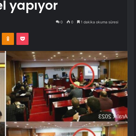
l yapıyor
0
0
1 dakika okuma süresi
VKontakte
Odnoklassniki
Pocket