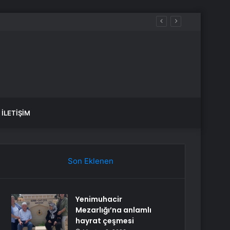
İLETIŞIM
Son Eklenen
Yenimuhacir
Mezarlığı’na anlamlı
hayrat çeşmesi