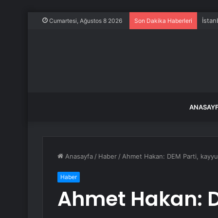
İstan
Cumartesi, Ağustos 8 2026
Son Dakika Haberleri
ANASAY
Anasayfa
/
Haber
/
Ahmet Hakan: DEM Parti, kayyu
Haber
Ahmet Hakan: D