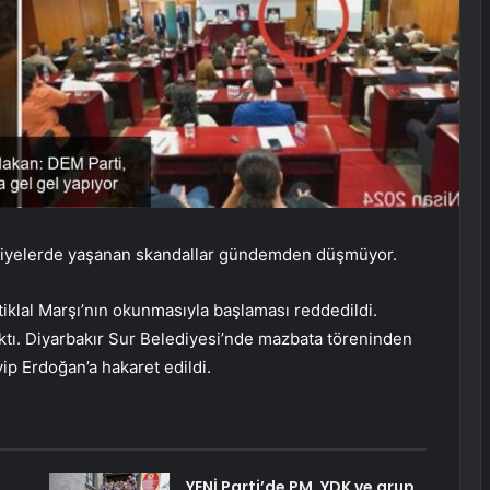
ediyelerde yaşanan skandallar gündemden düşmüyor.
klal Marşı’nın okunmasıyla başlaması reddedildi.
çıktı. Diyarbakır Sur Belediyesi’nde mazbata töreninden
ip Erdoğan’a hakaret edildi.
YENİ Parti’de PM, YDK ve grup