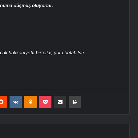
onuma düşmüş oluyorlar.
ak hakkaniyetli bir çıkış yolu bulabilse.
erest
Reddit
VKontakte
Odnoklassniki
Pocket
E-Posta ile paylaş
Yazdır