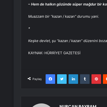
– Hem de halkın gözünde süper mağdur bir k
Muazzam bir “kazan / kazan” durumu yani.
*
Keşke devlet, şu “kazan / kazan” düzenini bozac
KAYNAK:
HÜRRİYET GAZETESİ
Facebook
Twitter
LinkedIn
Tumblr
Pint
Paylaş
NURCAN BAYRAM