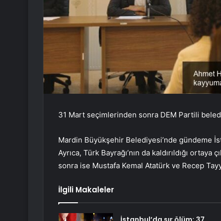
31 Mart seçimlerinden sonra DEM Partili bel
Mardin Büyükşehir Belediyesi’nde gündeme İsti
Ayrıca, Türk Bayrağı’nın da kaldırıldığı ortaya 
sonra ise Mustafa Kemal Atatürk ve Recep Tayy
İlgili Makaleler
İstanbul’da sır ölüm: 37