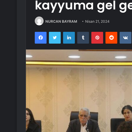
kayyuma gel ge
NURCAN BAYRAM
Nisan 21, 2024
Facebook
Twitter
LinkedIn
Tumblr
Pinterest
Reddit