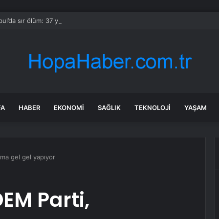
bul’da sır ölüm: 37 yaşındaki kadın savcının evinde ölü bulundu!
FA
HABER
EKONOMI
SAĞLIK
TEKNOLOJI
YAŞAM
ma gel gel yapıyor
EM Parti,