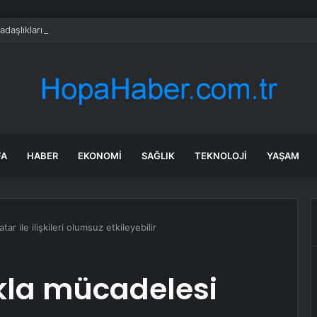
adaşlıkları ruh sağlığını güçlendiriyor
FA
HABER
EKONOMI
SAĞLIK
TEKNOLOJI
YAŞAM
ar ile ilişkileri olumsuz etkileyebilir
kla mücadelesi