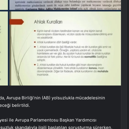
ada, Avrupa Birliği’nin (AB) yolsuzlukla mücadelesinin
ceği belirtildi.
yesi ile Avrupa Parlamentosu Başkan Yardımcısı
olsuzluk skandalıyla ilgili başlatılan soruşturma sürerken,