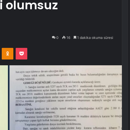
eri olumsuz
0
16
1 dakika okuma süresi
VKontakte
Odnoklassniki
Pocket