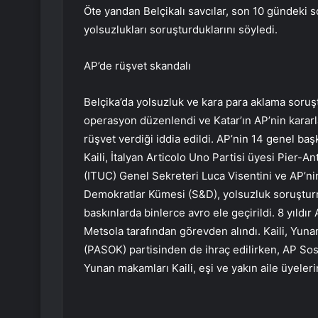
Öte yandan Belçikalı savcılar, son 10 gündeki s
yolsuzlukları soruşturduklarını söyledi.
AP’de rüşvet skandalı
Belçika’da yolsuzluk ve kara para aklama soruş
operasyon düzenlendi ve Katar’ın AP’nin kararla
rüşvet verdiği iddia edildi. AP’nin 14 genel baş
Kaili, İtalyan Articolo Uno Partisi üyesi Pier-
(ITUC) Genel Sekreteri Luca Visentini ve AP’ni
Demokratlar Kümesi (S&D), yolsuzluk soruşturma
baskınlarda binlerce avro ele geçirildi. 8 yıldı
Metsola tarafından görevden alındı. Kaili, Yun
(PASOK) partisinden de ihraç edilirken, AP Sos
Yunan makamları Kaili, eşi ve yakın aile üyeler