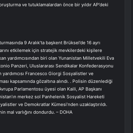
oruşturma ve tutuklamalardan önce bir yıldır AP’deki
turmasında 9 Aralık’ta başkent Brüksel’de 16 ayrı
rını etkilemek için stratejik mevkilerdeki kişilere
kan yardımcısından biri olan Yunanistan Milletvekili Eva
Antonio Panzeri, Uluslararası Sendikalar Konfederasyonu
n yardımcısı Francesco Giorgi Sosyalistler ve
sı kapsamında gözaltına alındı. . Polisin düzenlediği
r Avrupa Parlamentosu üyesi olan Kaili, AP Başkanı
anistan’ın merkez sol Panhelenik Sosyalist Hareketi
yalistler ve Demokratlar Kümesi’nden uzaklaştırıldı.
inin mal varlığını dondurdu. – DOHA