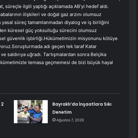
at, süreçle ilgili yaptığı açıklamada AB’yi hedef aldı.
balarının ilişkileri ve doğal gaz arzını olumsuz
a yasal süreç tamamlanmadan diyalog ve iş birliğini
 eden küresel güç yoksulluğu sürecini olumsuz
resel güvenlik işbirliği.Hükümetimizin misyonunu kötüye
yoruz.Soruşturmada adı geçen tek taraf Katar
i ve saldırıya uğradı. Tartışmalardan sonra Belçika
hükümetimizle temasa geçmemesi de bizi büyük hayal
 2
Bayraklı’da İnşaatlara Sıkı
Denetim
Ağustos 7, 2026