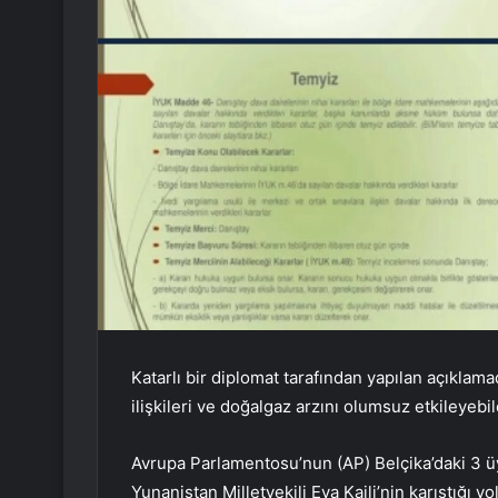
Katarlı bir diplomat tarafından yapılan açıklam
ilişkileri ve doğalgaz arzını olumsuz etkileyebile
Avrupa Parlamentosu’nun (AP) Belçika’daki 3 ü
Yunanistan Milletvekili Eva Kaili’nin karıştığı y