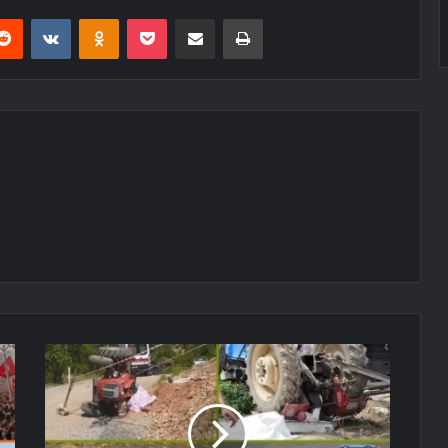
erest
Reddit
VKontakte
Odnoklassniki
Pocket
E-Posta ile paylaş
Yazdır