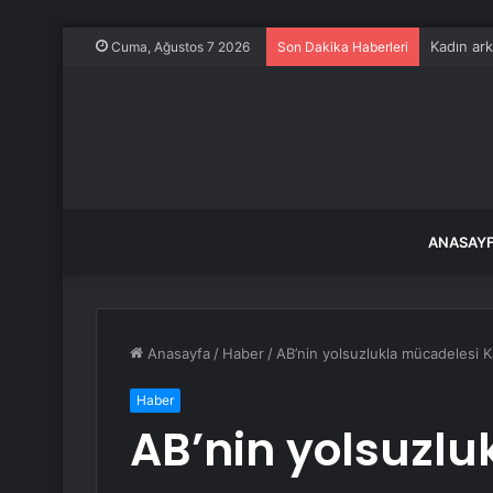
Kadın ark
Cuma, Ağustos 7 2026
Son Dakika Haberleri
ANASAY
Anasayfa
/
Haber
/
AB’nin yolsuzlukla mücadelesi Kat
Haber
AB’nin yolsuzlu