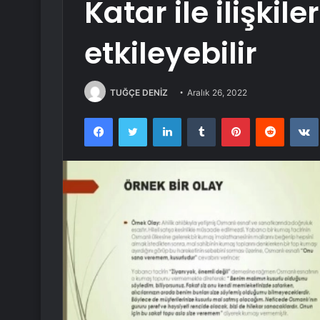
Katar ile ilişkil
etkileyebilir
TUĞÇE DENİZ
Aralık 26, 2022
Facebook
Twitter
LinkedIn
Tumblr
Pinterest
Reddit