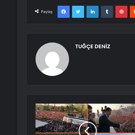
Facebook
Twitter
LinkedIn
Tumblr
Pint
Paylaş
TUĞÇE DENİZ