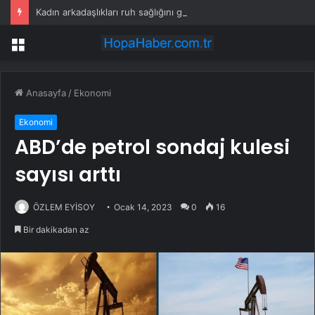
Kadın arkadaşlıkları ruh sağlığını güçlendiriyor
Menü
Anasayfa
/
Ekonomi
Ekonomi
ABD’de petrol sondaj kulesi
sayısı arttı
ÖZLEM EYİSOY
Ocak 14, 2023
0
16
Bir dakikadan az