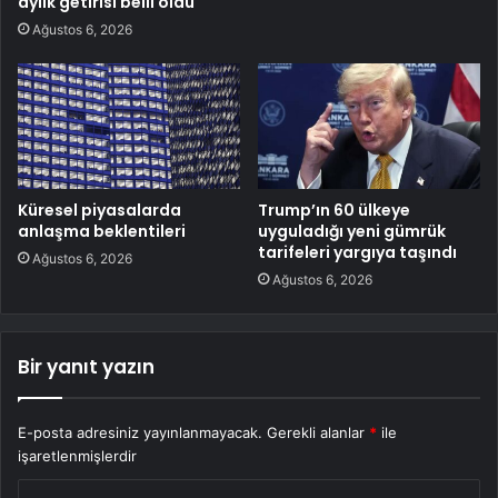
aylık getirisi belli oldu
Ağustos 6, 2026
Küresel piyasalarda
Trump’ın 60 ülkeye
anlaşma beklentileri
uyguladığı yeni gümrük
tarifeleri yargıya taşındı
Ağustos 6, 2026
Ağustos 6, 2026
Bir yanıt yazın
E-posta adresiniz yayınlanmayacak.
Gerekli alanlar
*
ile
işaretlenmişlerdir
Y