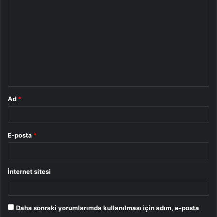
o
r
u
m
*
Ad
*
E-posta
*
İnternet sitesi
Daha sonraki yorumlarımda kullanılması için adım, e-posta