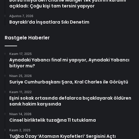
Borsa milyarderi Charlie Munger tek yatırım kuralını
açıkladı: Çoğu kişi tam tersini yapıyor
Ağustos 7, 2026
Bayraklı’da İnşaatlara Sıkı Denetim
Rastgele Haberler
Kasım 17, 2025
Aynadaki Yabancı final mi yapıyor, Aynadaki Yabancı
bitiyor mu?
Nisan 25, 2026
Suriye Cumhurbaşkanı Şara, Kral Charles ile Görüştü
Kasım 11, 2022
Eşini sokak ortasında defalarca bıçaklayarak öldüren
sanık hakim karşısında
Nisan 14, 2026
Cinsel birliktelik tuzağına 11 tutuklama
Kasım 2, 2025
Tuğba Özay ‘Atamızın Kıyafetleri’ Sergisini Açtı