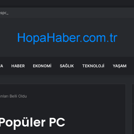
spor’da Borçlar 391 Milyon TL’ye Düştü
FA
HABER
EKONOMI
SAĞLIK
TEKNOLOJI
YAŞAM
ları Belli Oldu
 Popüler PC