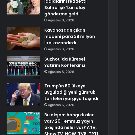
iddialarını reddetti:
Sahra Işık’tan olay
gönderme geldi
Ağustos 6, 2026
Kavanozdan çıkan
madeni para 39 milyon
lira kazandırdı
Ağustos 6, 2026
Suzhou’da Küresel
Yatırım Konferansı
Ağustos 6, 2026
Trump’ın 60 ülkeye
uyguladığı yeni gümrük
tarifeleri yargıya taşındı
Ağustos 6, 2026
Bu akşam hangi diziler
var? 20 Temmuz yayın
akışında neler var? ATV,
Show TV, NOW, TV8, TRT1,