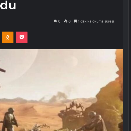
ldu
0
0
1 dakika okuma süresi
VKontakte
Odnoklassniki
Pocket