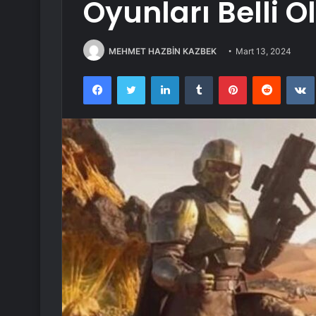
Oyunları Belli O
MEHMET HAZBİN KAZBEK
Mart 13, 2024
Facebook
Twitter
LinkedIn
Tumblr
Pinterest
Reddit