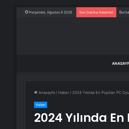
Bursa
Perşembe, Ağustos 6 2026
Son Dakika Haberleri
ANASAY
Anasayfa
/
Haber
/
2024 Yılında En Popüler PC Oyun
Haber
2024 Yılında En