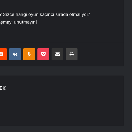
Sizce hangi oyun kaçıncı sırada olmalıydı?
laşmayı unutmayın!
erest
Reddit
VKontakte
Odnoklassniki
Pocket
E-Posta ile paylaş
Yazdır
EK